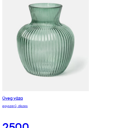
Üveg váza
egyszerű, díszes
2500