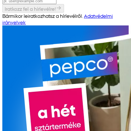
Iratkozz fel a hírlevélre!
Bármikor leiratkozhatsz a hírlevélről.
Adatvédelmi
irányelvek