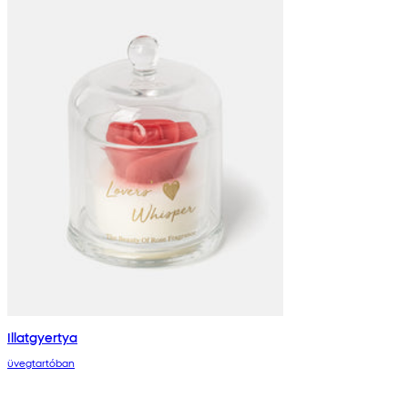
Illatgyertya
üvegtartóban