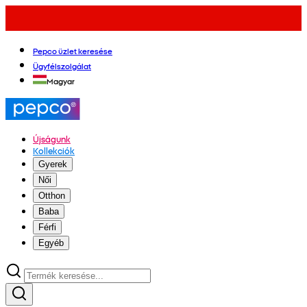
Pepco üzlet keresése
Ügyfélszolgálat
Magyar
Újságunk
Kollekciók
Gyerek
Női
Otthon
Baba
Férfi
Egyéb