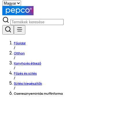
Főoldal
/
Otthon
/
Konyha és étkező
/
Főzés és sütés
/
Sütési kiegészítők
/
Cseresznyemintás muffinforma