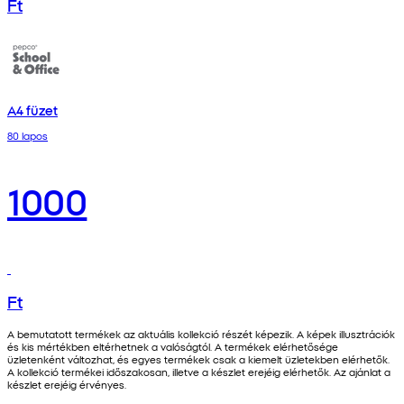
Ft
A4 füzet
80 lapos
1000
Ft
A bemutatott termékek az aktuális kollekció részét képezik. A képek illusztrációk
és kis mértékben eltérhetnek a valóságtól. A termékek elérhetősége
üzletenként változhat, és egyes termékek csak a kiemelt üzletekben elérhetők.
A kollekció termékei időszakosan, illetve a készlet erejéig elérhetők. Az ajánlat a
készlet erejéig érvényes.