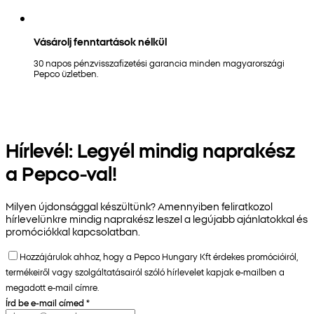
Vásárolj fenntartások nélkül
30 napos pénzvisszafizetési garancia minden magyarországi
Pepco üzletben.
Hírlevél: Legyél mindig naprakész
a Pepco-val!
Milyen újdonsággal készültünk? Amennyiben feliratkozol
hírlevelünkre mindig naprakész leszel a legújabb ajánlatokkal és
promóciókkal kapcsolatban.
Hozzájárulok ahhoz, hogy a Pepco Hungary Kft érdekes promócióiról,
termékeiről vagy szolgáltatásairól szóló hírlevelet kapjak e-mailben a
megadott e-mail címre.
Írd be e-mail címed
*