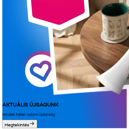
AKTUÁLIS ÚJSÁGUNK
minden héten valami újdonság
Megtekintés