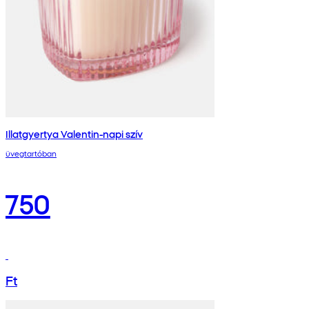
Illatgyertya Valentin-napi szív
üvegtartóban
750
Ft