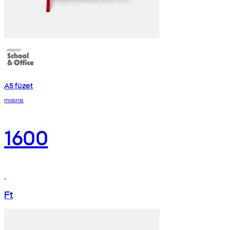
A5 füzet
masnis
1600
Ft