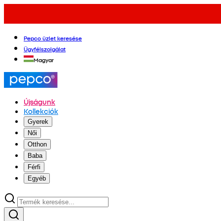
Pepco üzlet keresése
Ügyfélszolgálat
Magyar
Újságunk
Kollekciók
Gyerek
Női
Otthon
Baba
Férfi
Egyéb