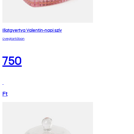
Illatgyertya Valentin-napi szív
üvegtartóban
750
Ft