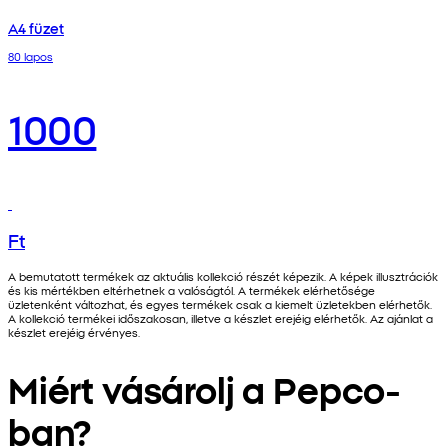
A4 füzet
80 lapos
1000
Ft
A bemutatott termékek az aktuális kollekció részét képezik. A képek illusztrációk
és kis mértékben eltérhetnek a valóságtól. A termékek elérhetősége
üzletenként változhat, és egyes termékek csak a kiemelt üzletekben elérhetők.
A kollekció termékei időszakosan, illetve a készlet erejéig elérhetők. Az ajánlat a
készlet erejéig érvényes.
Miért vásárolj a Pepco-
ban?