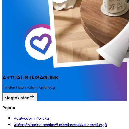
AKTUÁLIS ÚJSÁGUNK
minden héten valami újdonság
Megtekintés
Pepco
Adatvédelmi Politika
Állásajánlatokra beérkező jelentkezésekkel összefüggő