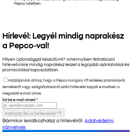
Pepco üzletben.
Hírlevél: Legyél mindig naprakész
a Pepco-val!
Milyen újdonsággal készültünk? Amennyiben feliratkozol
hírlevelünkre mindig naprakész leszel a legújabb ajánlatokkal és
promóciókkal kapcsolatban.
Hozzájárulok ahhoz, hogy a Pepco Hungary Kft érdekes promócióiról,
termékeiről vagy szolgáltatásairól szóló hírlevelet kapjak e-mailben a
megadott e-mail címre.
Írd be e-mail címed
*
Iratkozz fel a hírlevélre!
Bármikor leiratkozhatsz a hírlevélről.
Adatvédelmi
irányelvek