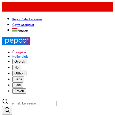
Pepco üzlet keresése
Ügyfélszolgálat
Magyar
Újságunk
Kollekciók
Gyerek
Női
Otthon
Baba
Férfi
Egyéb