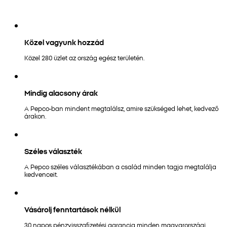
Közel vagyunk hozzád
Közel 280 üzlet az ország egész területén.
Mindig alacsony árak
A Pepco-ban mindent megtalálsz, amire szükséged lehet, kedvező
árakon.
Széles választék
A Pepco széles választékában a család minden tagja megtalálja
kedvenceit.
Vásárolj fenntartások nélkül
30 napos pénzvisszafizetési garancia minden magyarországi