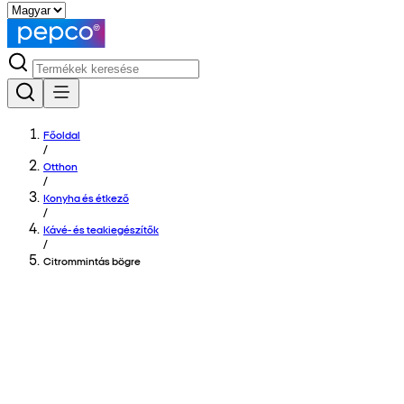
Főoldal
/
Otthon
/
Konyha és étkező
/
Kávé- és teakiegészítők
/
Citrommintás bögre