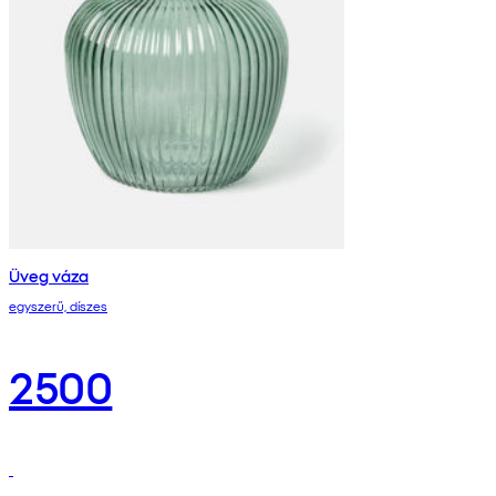
Üveg váza
egyszerű, díszes
2500