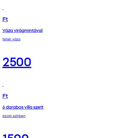
Ft
Váza virágmintával
fehér váza
2500
Ft
6 darabos villa szett
ezüst színben
1500