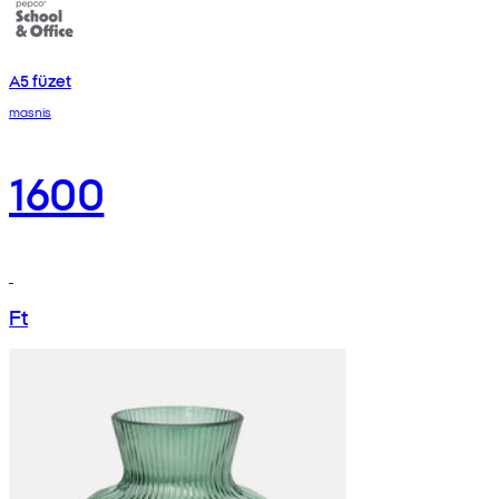
A5 füzet
masnis
1600
Ft