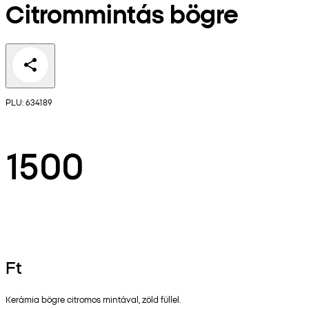
Citrommintás bögre
PLU: 634189
1500
Ft
Kerámia bögre citromos mintával, zöld füllel.