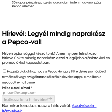
30 napos pénzvisszafizetési garancia minden magyarországi
Pepco üzletben.
Hírlevél: Legyél mindig naprakész
a Pepco-val!
Milyen újdonsággal készültünk? Amennyiben feliratkozol
hírlevelünkre mindig naprakész leszel a legújabb ajánlatokkal és
promóciókkal kapcsolatban.
Hozzájárulok ahhoz, hogy a Pepco Hungary Kft érdekes promócióiról,
termékeiről vagy szolgáltatásairól szóló hírlevelet kapjak e-mailben a
megadott e-mail címre.
Írd be e-mail címed
*
Iratkozz fel a hírlevélre!
Bármikor leiratkozhatsz a hírlevélről.
Adatvédelmi
irányelvek