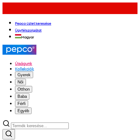
Pepco üzlet keresése
Ügyfélszolgálat
Magyar
Újságunk
Kollekciók
Gyerek
Női
Otthon
Baba
Férfi
Egyéb