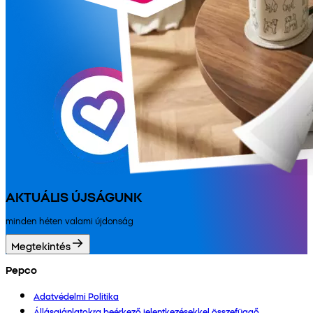
AKTUÁLIS ÚJSÁGUNK
minden héten valami újdonság
Megtekintés
Pepco
Adatvédelmi Politika
Állásajánlatokra beérkező jelentkezésekkel összefüggő