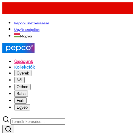
Pepco üzlet keresése
Ügyfélszolgálat
Magyar
Újságunk
Kollekciók
Gyerek
Női
Otthon
Baba
Férfi
Egyéb