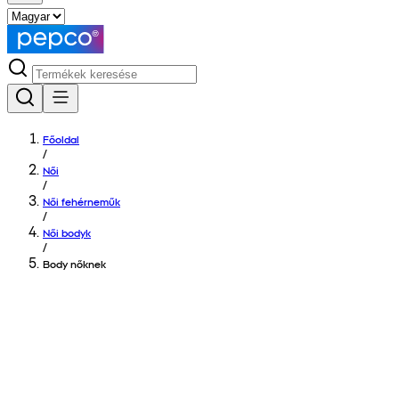
Főoldal
/
Női
/
Női fehérneműk
/
Női bodyk
/
Body nőknek