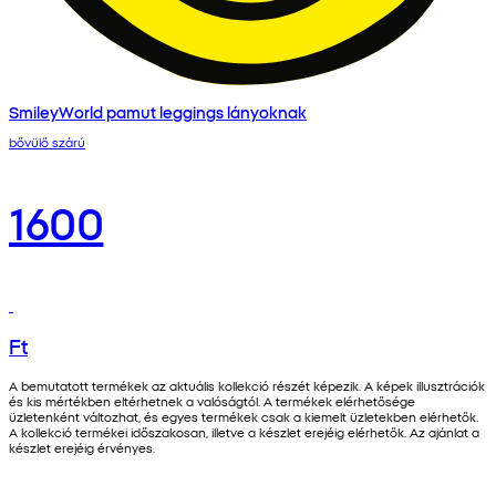
SmileyWorld pamut leggings lányoknak
bővülő szárú
1600
Ft
A bemutatott termékek az aktuális kollekció részét képezik. A képek illusztrációk
és kis mértékben eltérhetnek a valóságtól. A termékek elérhetősége
üzletenként változhat, és egyes termékek csak a kiemelt üzletekben elérhetők.
A kollekció termékei időszakosan, illetve a készlet erejéig elérhetők. Az ajánlat a
készlet erejéig érvényes.