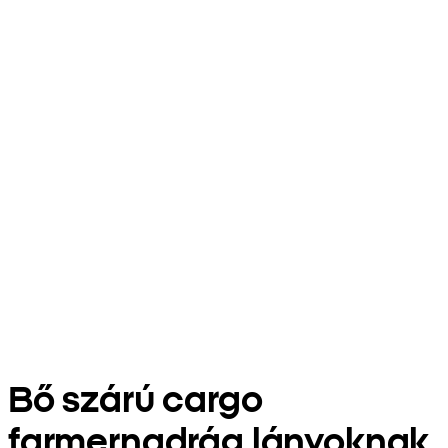
Bő szárú cargo
farmernadrág lányoknak