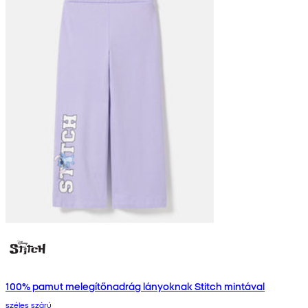
100% pamut melegítőnadrág lányoknak Stitch mintával
széles szárú