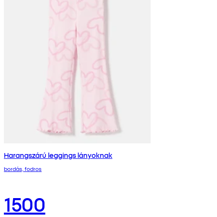
Harangszárú leggings lányoknak
bordás, fodros
1500