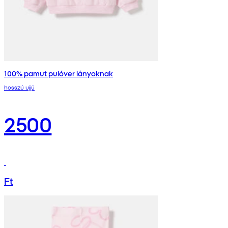
100% pamut pulóver lányoknak
hosszú ujjú
2500
Ft