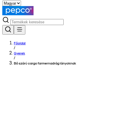
Főoldal
/
Gyerek
/
Bő szárú cargo farmernadrág lányoknak