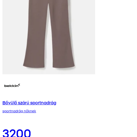
Bővülő szárú sportnadrág
sportnadrág nőknek
3200