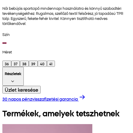
Női bebújós sportcipő mindennapi használatra és könnyű szabadtéri
tevékenységekhez. Rugalmas, szellőző textil felsőrész, jó tapadású TPR
talp. Egyszerű, fekete-fehér kivitel. Könnyen tisztítható nedves
törlőkendővel.
Szín
Méret
36
37
38
39
40
41
Részletek
Üzlet keresése
30 napos pénzvisszafizetési garancia
Termékek, amelyek tetszhetnek