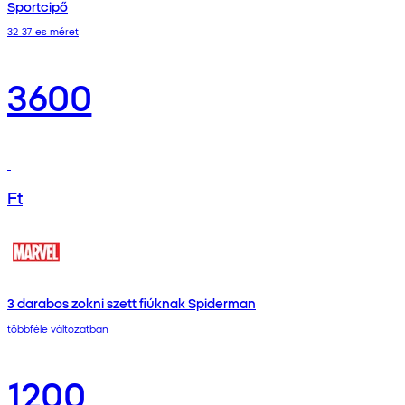
Sportcipő
32-37-es méret
3600
Ft
3 darabos zokni szett fiúknak Spiderman
többféle változatban
1200