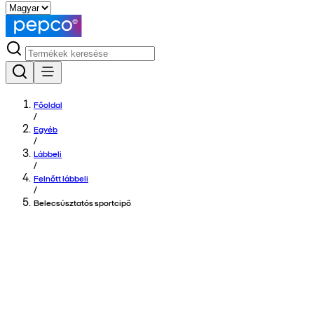
Főoldal
/
Egyéb
/
Lábbeli
/
Felnőtt lábbeli
/
Belecsúsztatós sportcipő