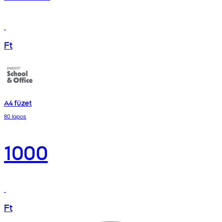
Ft
A4 füzet
80 lapos
1000
Ft