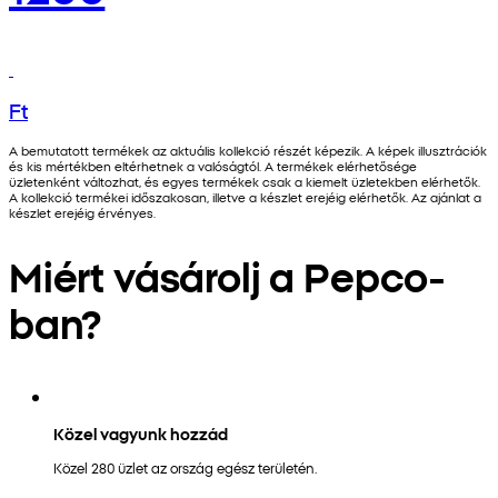
Ft
A bemutatott termékek az aktuális kollekció részét képezik. A képek illusztrációk
és kis mértékben eltérhetnek a valóságtól. A termékek elérhetősége
üzletenként változhat, és egyes termékek csak a kiemelt üzletekben elérhetők.
A kollekció termékei időszakosan, illetve a készlet erejéig elérhetők. Az ajánlat a
készlet erejéig érvényes.
Miért vásárolj a Pepco-
ban?
Közel vagyunk hozzád
Közel 280 üzlet az ország egész területén.