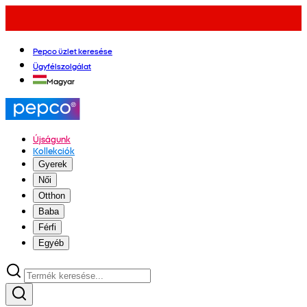
Pepco üzlet keresése
Ügyfélszolgálat
Magyar
Újságunk
Kollekciók
Gyerek
Női
Otthon
Baba
Férfi
Egyéb