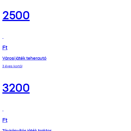
2500
Ft
Városi játék teherautó
3 éves kortól
3200
Ft
Távirányítós játék traktor