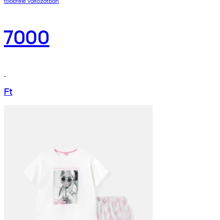
többféle változatban
7000
Ft