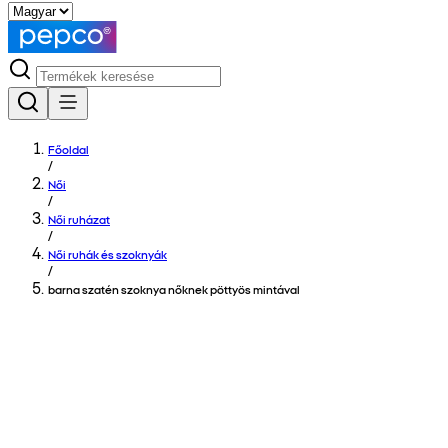
Főoldal
/
Női
/
Női ruházat
/
Női ruhák és szoknyák
/
barna szatén szoknya nőknek pöttyös mintával