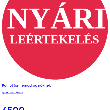
Pamut farmernadrág nőknek
typu mom jeans
4500