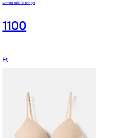
varrás nélküli tanga
1100
Ft