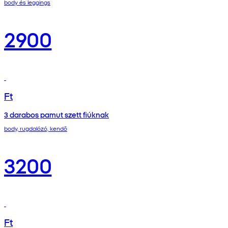
body és leggings
2900
Ft
3 darabos pamut szett fiúknak
body, rugdalózó, kendő
3200
Ft