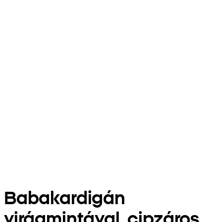
Babakardigán
virágmintával, cipzáros,