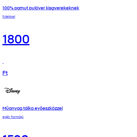
100% pamut pulóver kisgyerekeknek
fülekkel
1800
Ft
Műanyag tálka evőeszközzel
egér formájú