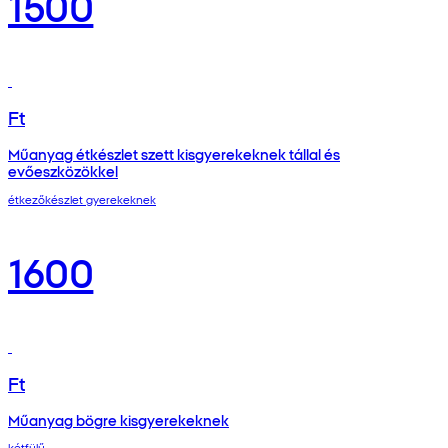
1500
Ft
Műanyag étkészlet szett kisgyerekeknek tállal és
evőeszközökkel
étkezőkészlet gyerekeknek
1600
Ft
Műanyag bögre kisgyerekeknek
kétfülű