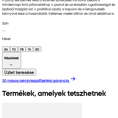
mindennapi kinti pillanatokhoz. A pamut és az elasztán rugalmasságot és
szabad mozgást ad. A praktikus cipzár, a kapucni és a kenguruzseb
könnyűvé teszi a használatát. Kellemes viselet otthon és rövid sétákhoz is.
Szín
Méret
86
92
98
74
80
Részletek
Üzlet keresése
30 napos pénzvisszafizetési garancia
Termékek, amelyek tetszhetnek