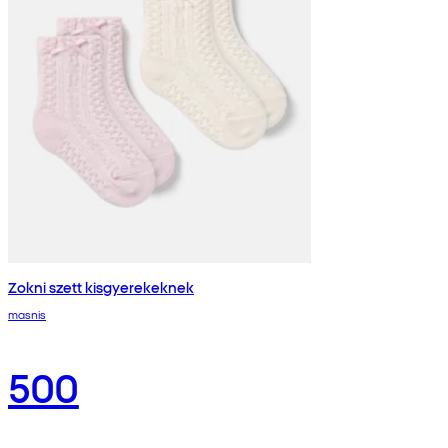
Zokni szett kisgyerekeknek
masnis
500