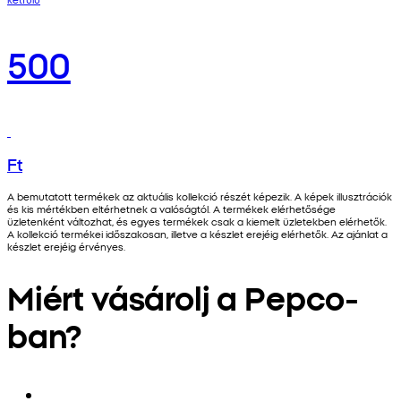
500
Ft
A bemutatott termékek az aktuális kollekció részét képezik. A képek illusztrációk
és kis mértékben eltérhetnek a valóságtól. A termékek elérhetősége
üzletenként változhat, és egyes termékek csak a kiemelt üzletekben elérhetők.
A kollekció termékei időszakosan, illetve a készlet erejéig elérhetők. Az ajánlat a
készlet erejéig érvényes.
Miért vásárolj a Pepco-
ban?