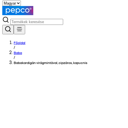
Főoldal
/
Baba
/
Babakardigán virágmintával, cipzáros, kapucnis