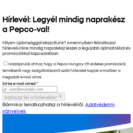
Hírlevél: Legyél mindig naprakész
a Pepco-val!
Milyen újdonsággal készültünk? Amennyiben feliratkozol
hírlevelünkre mindig naprakész leszel a legújabb ajánlatokkal és
promóciókkal kapcsolatban.
Hozzájárulok ahhoz, hogy a Pepco Hungary Kft érdekes promócióiról,
termékeiről vagy szolgáltatásairól szóló hírlevelet kapjak e-mailben a
megadott e-mail címre.
Írd be e-mail címed
*
Iratkozz fel a hírlevélre!
Bármikor leiratkozhatsz a hírlevélről.
Adatvédelmi
irányelvek