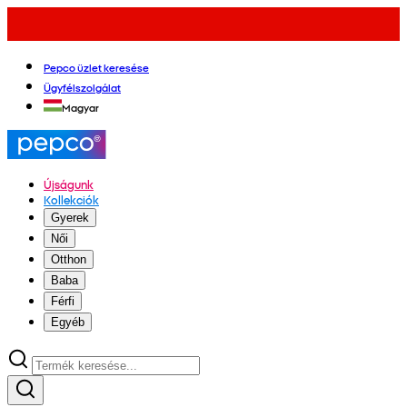
Pepco üzlet keresése
Ügyfélszolgálat
Magyar
Újságunk
Kollekciók
Gyerek
Női
Otthon
Baba
Férfi
Egyéb