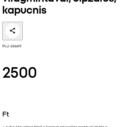
kapucnis
PLU: 634619
2500
Ft
A puha, kényelmes felső a kicsinek szívecskés mintával ideális a