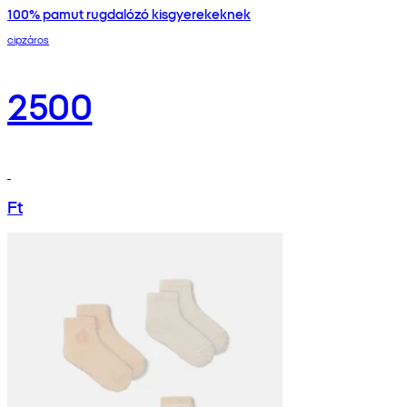
100% pamut rugdalózó kisgyerekeknek
cipzáros
2500
Ft