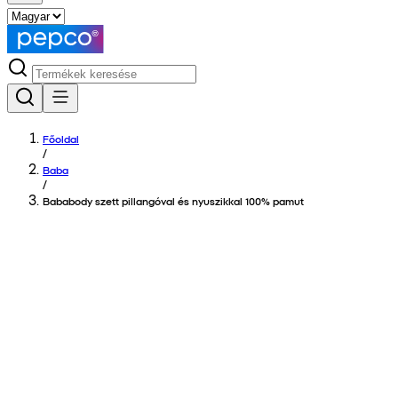
Főoldal
/
Baba
/
Bababody szett pillangóval és nyuszikkal 100% pamut