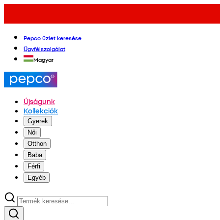
Pepco üzlet keresése
Ügyfélszolgálat
Magyar
Újságunk
Kollekciók
Gyerek
Női
Otthon
Baba
Férfi
Egyéb