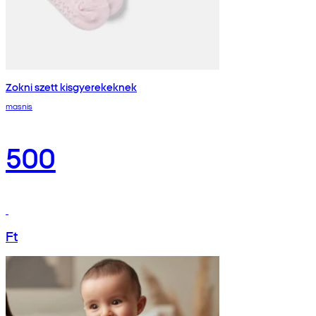
Zokni szett kisgyerekeknek
masnis
500
Ft