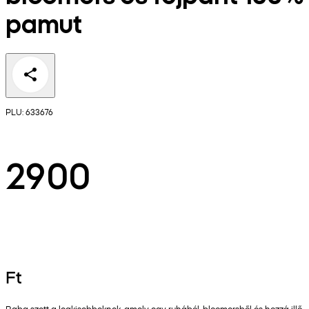
pamut
PLU: 633676
2900
Ft
Baba szett a legkisebbeknek, amely egy ruhából, bloomersből és hozzá illő