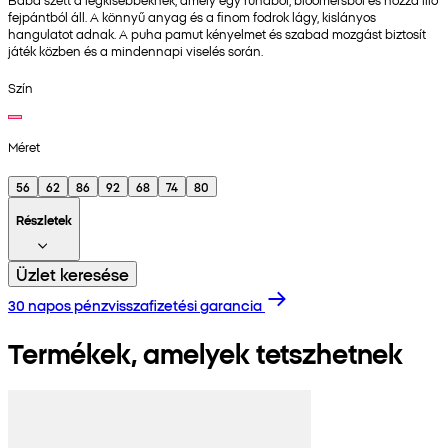
fejpántból áll. A könnyű anyag és a finom fodrok lágy, kislányos
hangulatot adnak. A puha pamut kényelmet és szabad mozgást biztosít
játék közben és a mindennapi viselés során.
Szín
Méret
56
62
86
92
68
74
80
Részletek
Üzlet keresése
30 napos pénzvisszafizetési garancia
Termékek, amelyek tetszhetnek