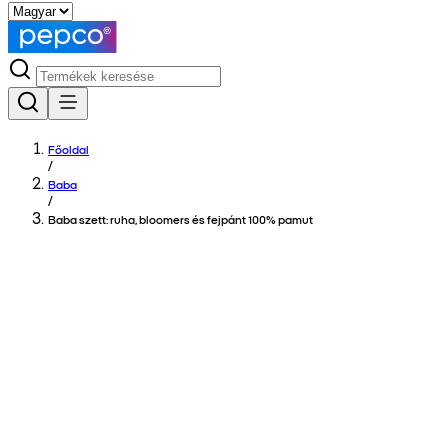
Főoldal
/
Baba
/
Baba szett: ruha, bloomers és fejpánt 100% pamut