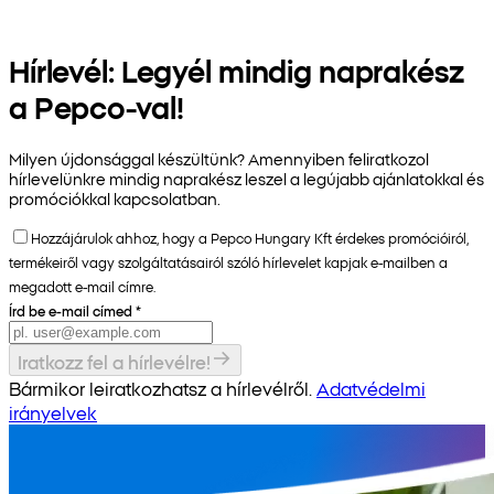
Hírlevél: Legyél mindig naprakész
a Pepco-val!
Milyen újdonsággal készültünk? Amennyiben feliratkozol
hírlevelünkre mindig naprakész leszel a legújabb ajánlatokkal és
promóciókkal kapcsolatban.
Hozzájárulok ahhoz, hogy a Pepco Hungary Kft érdekes promócióiról,
termékeiről vagy szolgáltatásairól szóló hírlevelet kapjak e-mailben a
megadott e-mail címre.
Írd be e-mail címed
*
Iratkozz fel a hírlevélre!
Bármikor leiratkozhatsz a hírlevélről.
Adatvédelmi
irányelvek