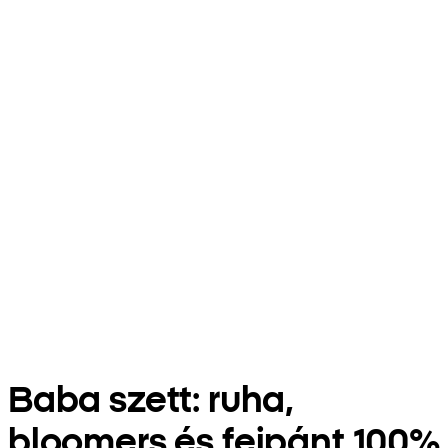
Baba szett: ruha,
bloomers és fejpánt 100%