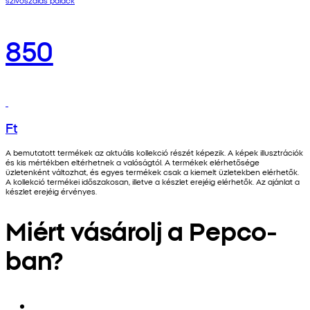
850
Ft
A bemutatott termékek az aktuális kollekció részét képezik. A képek illusztrációk
és kis mértékben eltérhetnek a valóságtól. A termékek elérhetősége
üzletenként változhat, és egyes termékek csak a kiemelt üzletekben elérhetők.
A kollekció termékei időszakosan, illetve a készlet erejéig elérhetők. Az ajánlat a
készlet erejéig érvényes.
Miért vásárolj a Pepco-
ban?