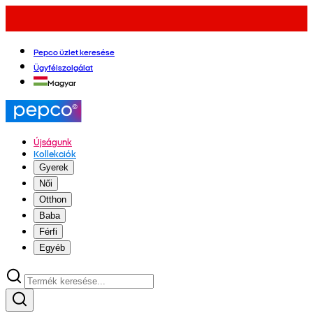
Pepco üzlet keresése
Ügyfélszolgálat
Magyar
Újságunk
Kollekciók
Gyerek
Női
Otthon
Baba
Férfi
Egyéb