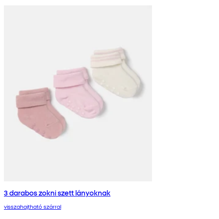
3 darabos zokni szett lányoknak
visszahajtható szárral