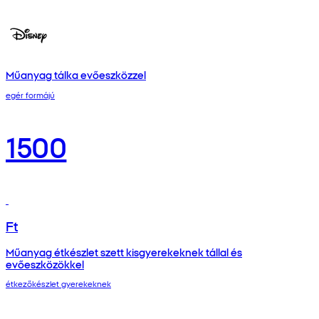
Műanyag tálka evőeszközzel
egér formájú
1500
Ft
Műanyag étkészlet szett kisgyerekeknek tállal és
evőeszközökkel
étkezőkészlet gyerekeknek