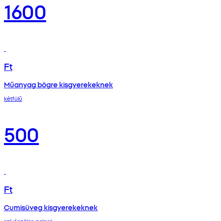
1600
Ft
Műanyag bögre kisgyerekeknek
kétfülű
500
Ft
Cumisüveg kisgyerekeknek
szívószálas palack