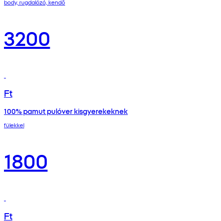
body, rugdalózó, kendő
3200
Ft
100% pamut pulóver kisgyerekeknek
fülekkel
1800
Ft