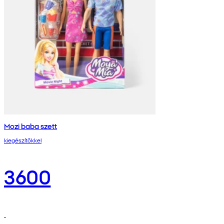
Mozi baba szett
kiegészítőkkel
3600