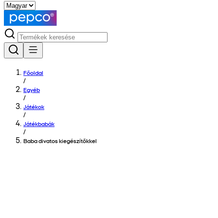
Főoldal
/
Egyéb
/
Játékok
/
Játékbabák
/
Baba divatos kiegészítőkkel