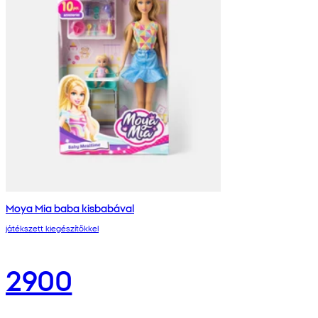
Moya Mia baba kisbabával
játékszett kiegészítőkkel
2900