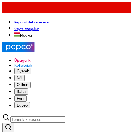
Pepco üzlet keresése
Ügyfélszolgálat
Magyar
Újságunk
Kollekciók
Gyerek
Női
Otthon
Baba
Férfi
Egyéb