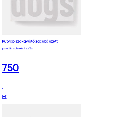
Kutyapiszokgyűjtő zacskó szett
praktikus, funkcionális
750
Ft