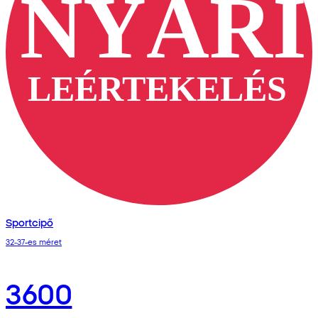
Sportcipő
32-37-es méret
3600