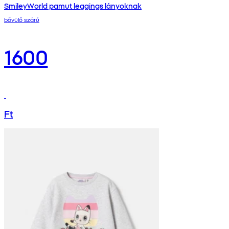
SmileyWorld pamut leggings lányoknak
bővülő szárú
1600
Ft