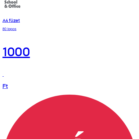
A4 füzet
80 lapos
1000
Ft