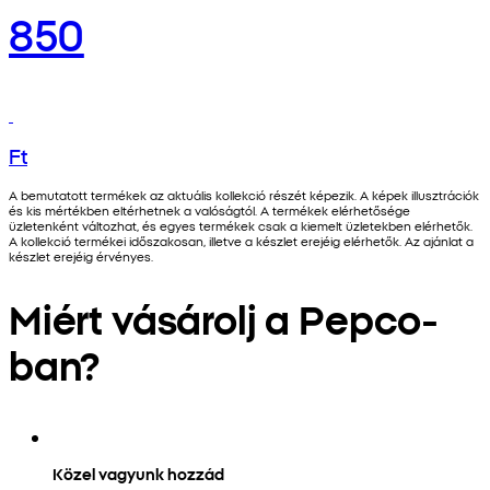
850
Ft
A bemutatott termékek az aktuális kollekció részét képezik. A képek illusztrációk
és kis mértékben eltérhetnek a valóságtól. A termékek elérhetősége
üzletenként változhat, és egyes termékek csak a kiemelt üzletekben elérhetők.
A kollekció termékei időszakosan, illetve a készlet erejéig elérhetők. Az ajánlat a
készlet erejéig érvényes.
Miért vásárolj a Pepco-
ban?
Közel vagyunk hozzád