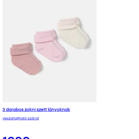
3 darabos zokni szett lányoknak
visszahajtható szárral