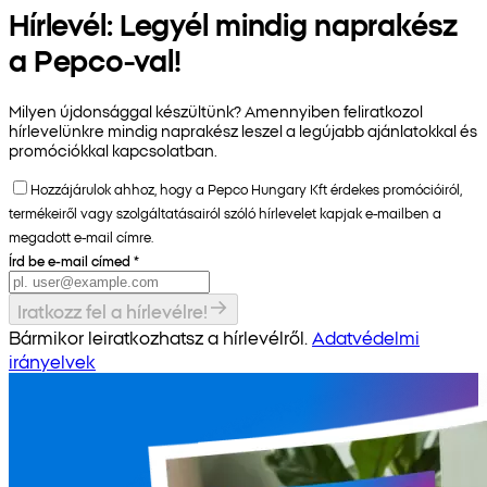
Hírlevél: Legyél mindig naprakész
a Pepco-val!
Milyen újdonsággal készültünk? Amennyiben feliratkozol
hírlevelünkre mindig naprakész leszel a legújabb ajánlatokkal és
promóciókkal kapcsolatban.
Hozzájárulok ahhoz, hogy a Pepco Hungary Kft érdekes promócióiról,
termékeiről vagy szolgáltatásairól szóló hírlevelet kapjak e-mailben a
megadott e-mail címre.
Írd be e-mail címed
*
Iratkozz fel a hírlevélre!
Bármikor leiratkozhatsz a hírlevélről.
Adatvédelmi
irányelvek