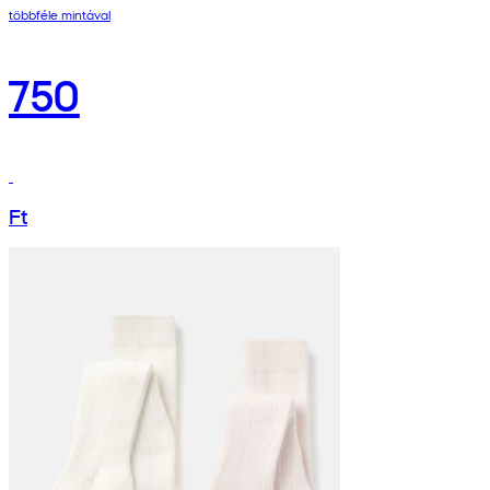
többféle mintával
750
Ft