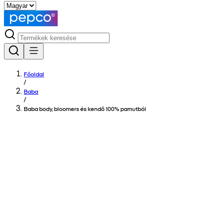
Főoldal
/
Baba
/
Baba body, bloomers és kendő 100% pamutból