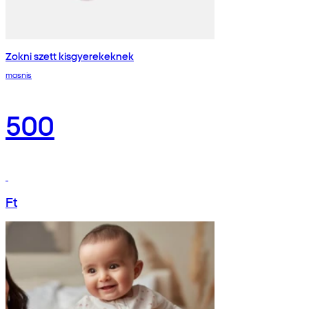
Zokni szett kisgyerekeknek
masnis
500
Ft