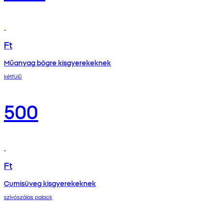
Ft
Műanyag bögre kisgyerekeknek
kétfülű
500
Ft
Cumisüveg kisgyerekeknek
szívószálas palack