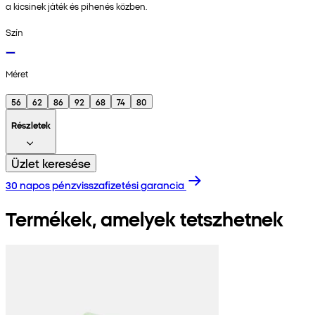
a kicsinek játék és pihenés közben.
Szín
Méret
56
62
86
92
68
74
80
Részletek
Üzlet keresése
30 napos pénzvisszafizetési garancia
Termékek, amelyek tetszhetnek