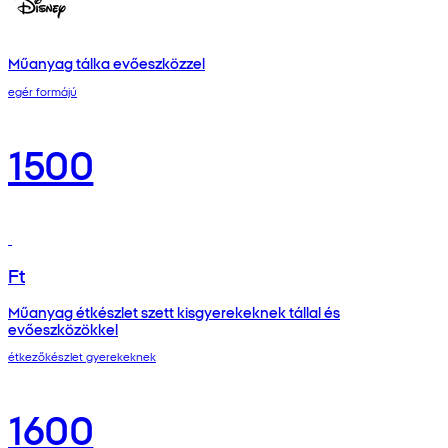
Műanyag tálka evőeszközzel
egér formájú
1500
Ft
Műanyag étkészlet szett kisgyerekeknek tállal és
evőeszközökkel
étkezőkészlet gyerekeknek
1600