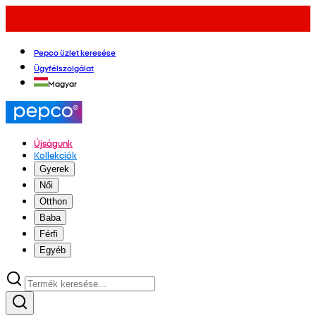
Pepco üzlet keresése
Ügyfélszolgálat
Magyar
Újságunk
Kollekciók
Gyerek
Női
Otthon
Baba
Férfi
Egyéb