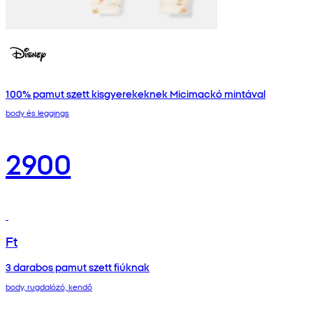
100% pamut szett kisgyerekeknek Micimackó mintával
body és leggings
2900
Ft
3 darabos pamut szett fiúknak
body, rugdalózó, kendő