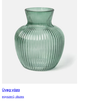
Üveg váza
egyszerű, díszes