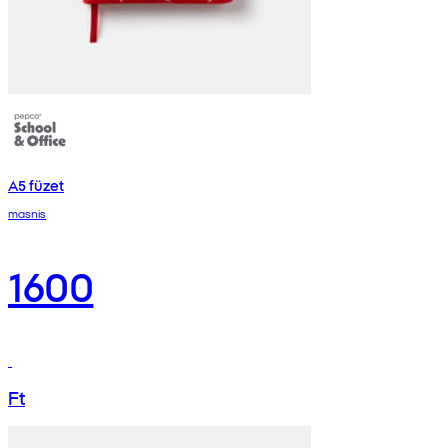
A5 füzet
masnis
1600
Ft