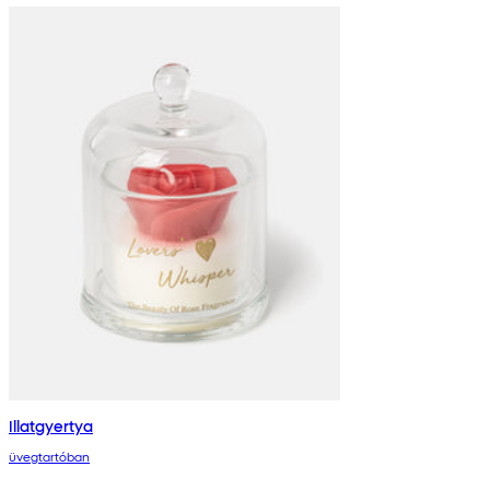
Illatgyertya
üvegtartóban