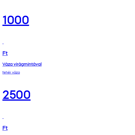
1000
Ft
Váza virágmintával
fehér váza
2500
Ft