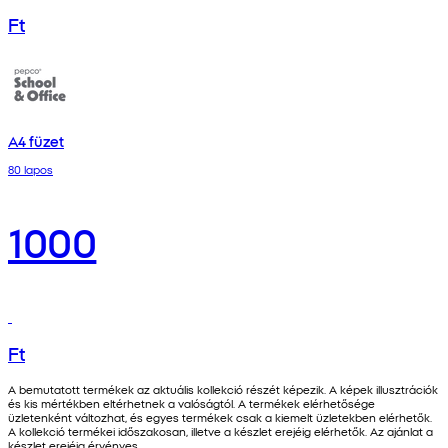
Ft
A4 füzet
80 lapos
1000
Ft
A bemutatott termékek az aktuális kollekció részét képezik. A képek illusztrációk
és kis mértékben eltérhetnek a valóságtól. A termékek elérhetősége
üzletenként változhat, és egyes termékek csak a kiemelt üzletekben elérhetők.
A kollekció termékei időszakosan, illetve a készlet erejéig elérhetők. Az ajánlat a
készlet erejéig érvényes.