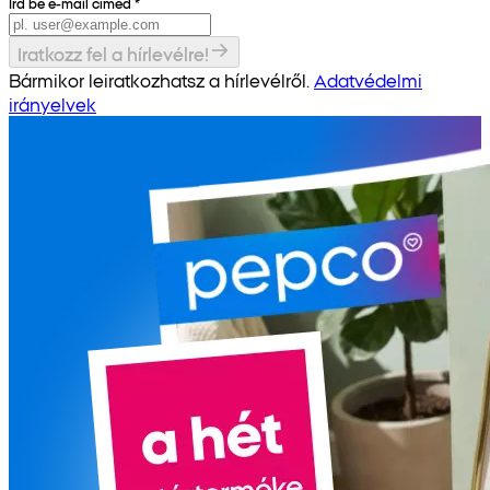
Írd be e-mail címed
*
Iratkozz fel a hírlevélre!
Bármikor leiratkozhatsz a hírlevélről.
Adatvédelmi
irányelvek