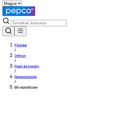
Főoldal
/
Otthon
/
Papír és kreatív
/
Rajzeszközök
/
B5 vázlatfüzet