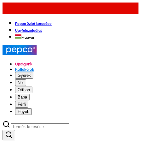
Pepco üzlet keresése
Ügyfélszolgálat
Magyar
Újságunk
Kollekciók
Gyerek
Női
Otthon
Baba
Férfi
Egyéb