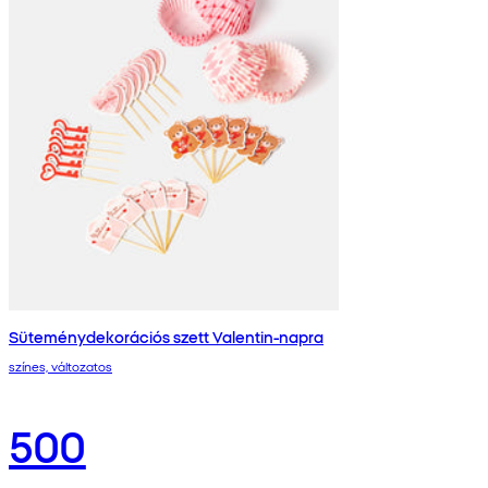
Süteménydekorációs szett Valentin-napra
színes, változatos
500