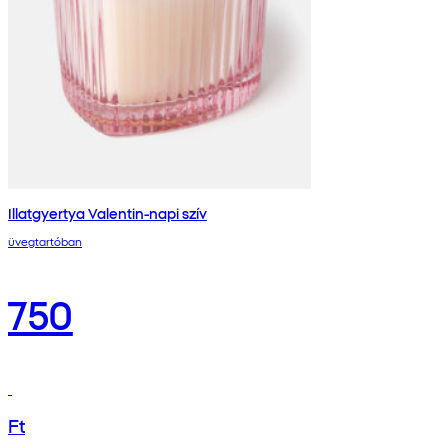
Illatgyertya Valentin-napi szív
üvegtartóban
750
Ft