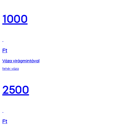
1000
Ft
Váza virágmintával
fehér váza
2500
Ft