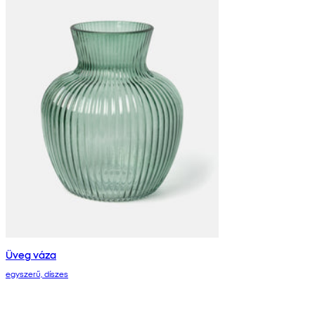
Üveg váza
egyszerű, díszes