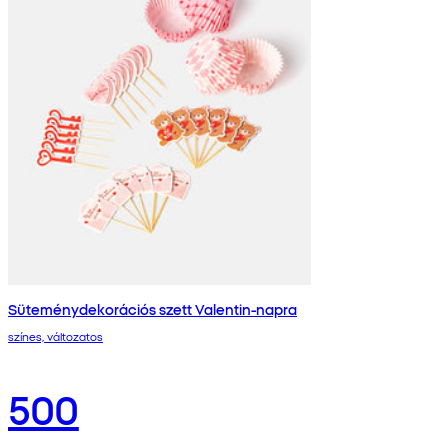
Süteménydekorációs szett Valentin-napra
színes, változatos
500