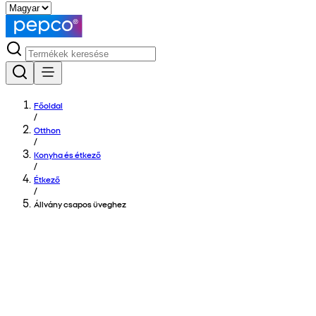
Főoldal
/
Otthon
/
Konyha és étkező
/
Étkező
/
Állvány csapos üveghez