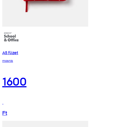
A5 füzet
masnis
1600
Ft