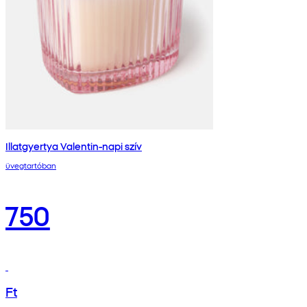
Illatgyertya Valentin-napi szív
üvegtartóban
750
Ft