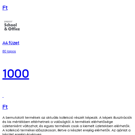
Ft
A4 füzet
80 lapos
1000
Ft
A bemutatott termékek az aktuális kollekció részét képezik. A képek illusztrációk
és kis mértékben eltérhetnek a valóságtól. A termékek elérhetősége
üzletenként változhat, és egyes termékek csak a kiemelt üzletekben elérhetők.
A kollekció termékei időszakosan, illetve a készlet erejéig elérhetők. Az ajánlat a
készlet erejéig érvényes.