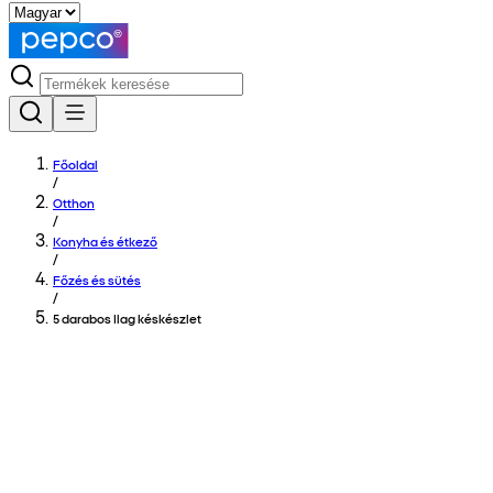
Főoldal
/
Otthon
/
Konyha és étkező
/
Főzés és sütés
/
5 darabos Ilag késkészlet