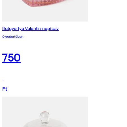
Illatgyertya Valentin-napi szív
üvegtartóban
750
Ft