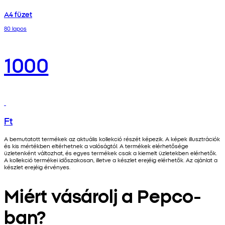
A4 füzet
80 lapos
1000
Ft
A bemutatott termékek az aktuális kollekció részét képezik. A képek illusztrációk
és kis mértékben eltérhetnek a valóságtól. A termékek elérhetősége
üzletenként változhat, és egyes termékek csak a kiemelt üzletekben elérhetők.
A kollekció termékei időszakosan, illetve a készlet erejéig elérhetők. Az ajánlat a
készlet erejéig érvényes.
Miért vásárolj a Pepco-
ban?