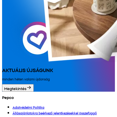
AKTUÁLIS ÚJSÁGUNK
minden héten valami újdonság
Megtekintés
Pepco
Adatvédelmi Politika
Állásajánlatokra beérkező jelentkezésekkel összefüggő