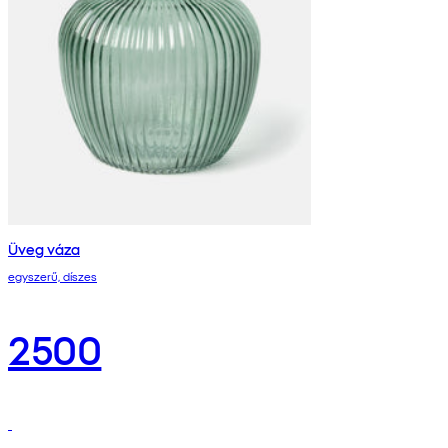
Üveg váza
egyszerű, díszes
2500