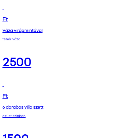
Ft
Váza virágmintával
fehér váza
2500
Ft
6 darabos villa szett
ezüst színben
1500