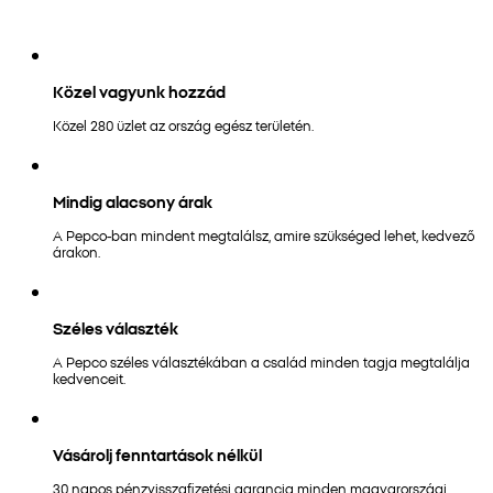
Közel vagyunk hozzád
Közel 280 üzlet az ország egész területén.
Mindig alacsony árak
A Pepco-ban mindent megtalálsz, amire szükséged lehet, kedvező
árakon.
Széles választék
A Pepco széles választékában a család minden tagja megtalálja
kedvenceit.
Vásárolj fenntartások nélkül
30 napos pénzvisszafizetési garancia minden magyarországi