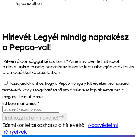
Pepco üzletben.
Hírlevél: Legyél mindig naprakész
a Pepco-val!
Milyen újdonsággal készültünk? Amennyiben feliratkozol
hírlevelünkre mindig naprakész leszel a legújabb ajánlatokkal és
promóciókkal kapcsolatban.
Hozzájárulok ahhoz, hogy a Pepco Hungary Kft érdekes promócióiról,
termékeiről vagy szolgáltatásairól szóló hírlevelet kapjak e-mailben a
megadott e-mail címre.
Írd be e-mail címed
*
Iratkozz fel a hírlevélre!
Bármikor leiratkozhatsz a hírlevélről.
Adatvédelmi
irányelvek