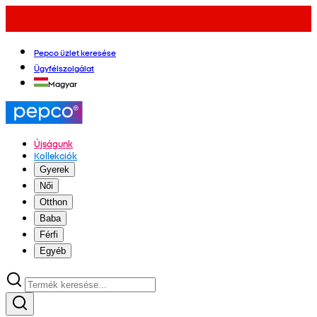
Pepco üzlet keresése
Ügyfélszolgálat
Magyar
Újságunk
Kollekciók
Gyerek
Női
Otthon
Baba
Férfi
Egyéb