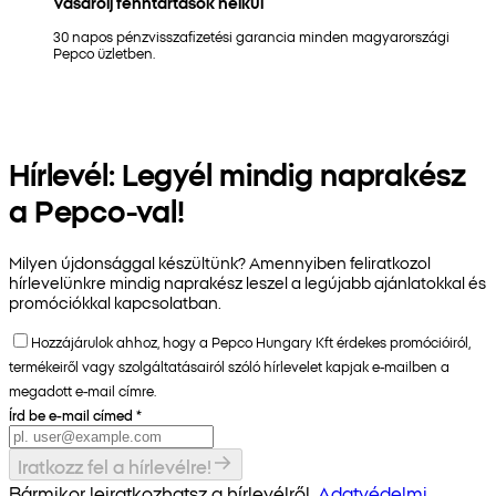
Vásárolj fenntartások nélkül
30 napos pénzvisszafizetési garancia minden magyarországi
Pepco üzletben.
Hírlevél: Legyél mindig naprakész
a Pepco-val!
Milyen újdonsággal készültünk? Amennyiben feliratkozol
hírlevelünkre mindig naprakész leszel a legújabb ajánlatokkal és
promóciókkal kapcsolatban.
Hozzájárulok ahhoz, hogy a Pepco Hungary Kft érdekes promócióiról,
termékeiről vagy szolgáltatásairól szóló hírlevelet kapjak e-mailben a
megadott e-mail címre.
Írd be e-mail címed
*
Iratkozz fel a hírlevélre!
Bármikor leiratkozhatsz a hírlevélről.
Adatvédelmi