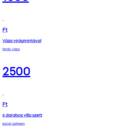
Ft
Váza virágmintával
fehér váza
2500
Ft
6 darabos villa szett
ezüst színben