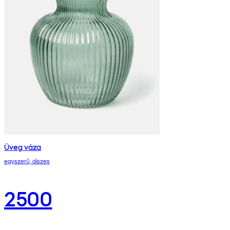
Üveg váza
egyszerű, díszes
2500