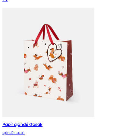
Papír ajándéktasak
ajándéktasak