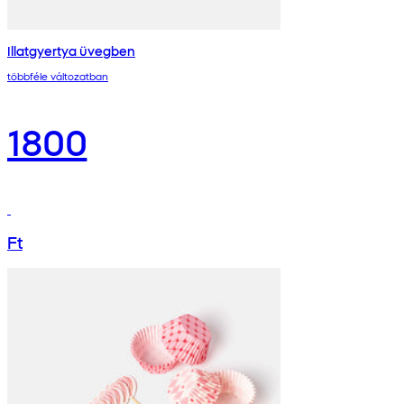
Illatgyertya üvegben
többféle változatban
1800
Ft