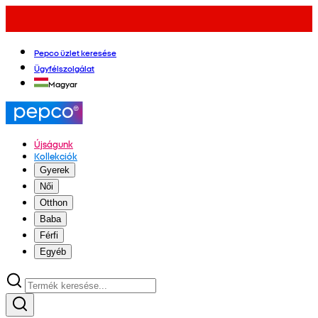
Pepco üzlet keresése
Ügyfélszolgálat
Magyar
Újságunk
Kollekciók
Gyerek
Női
Otthon
Baba
Férfi
Egyéb