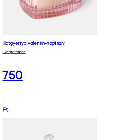
Illatgyertya Valentin-napi szív
üvegtartóban
750
Ft