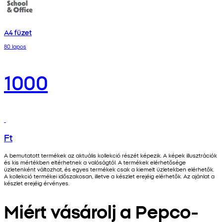
A4 füzet
80 lapos
1000
Ft
A bemutatott termékek az aktuális kollekció részét képezik. A képek illusztrációk
és kis mértékben eltérhetnek a valóságtól. A termékek elérhetősége
üzletenként változhat, és egyes termékek csak a kiemelt üzletekben elérhetők.
A kollekció termékei időszakosan, illetve a készlet erejéig elérhetők. Az ajánlat a
készlet erejéig érvényes.
Miért vásárolj a Pepco-