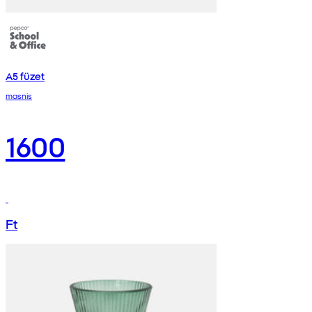
A5 füzet
masnis
1600
Ft