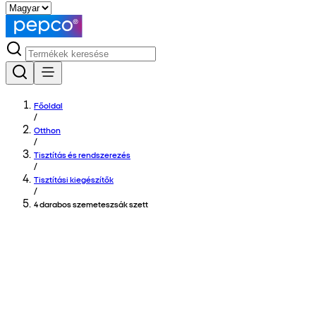
Főoldal
/
Otthon
/
Tisztítás és rendszerezés
/
Tisztítási kiegészítők
/
4 darabos szemeteszsák szett