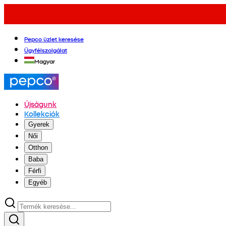
Pepco üzlet keresése
Ügyfélszolgálat
Magyar
Újságunk
Kollekciók
Gyerek
Női
Otthon
Baba
Férfi
Egyéb