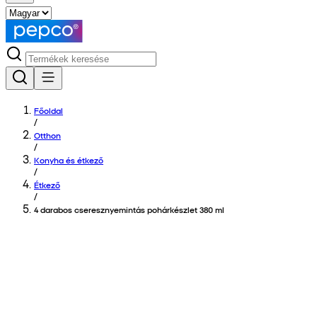
Főoldal
/
Otthon
/
Konyha és étkező
/
Étkező
/
4 darabos cseresznyemintás pohárkészlet 380 ml