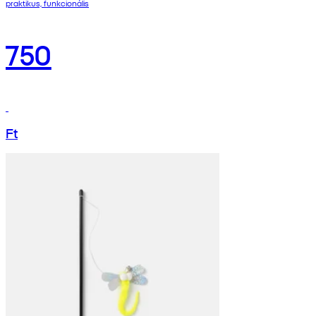
praktikus, funkcionális
750
Ft