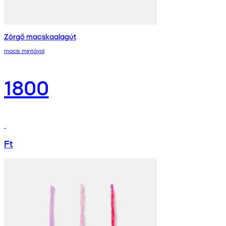
Zörgő macskaalagút
macis mintával
1800
Ft