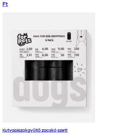
Ft
Kutyapiszokgyűjtő zacskó szett