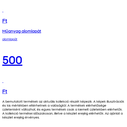
Ft
Műanyag alomlapát
alomlapát
500
Ft
A bemutatott termékek az aktuális kollekció részét képezik. A képek illusztrációk
és kis mértékben eltérhetnek a valóságtól. A termékek elérhetősége
üzletenként változhat, és egyes termékek csak a kiemelt üzletekben elérhetők.
A kollekció termékei időszakosan, illetve a készlet erejéig elérhetők. Az ajánlat a
készlet erejéig érvényes.