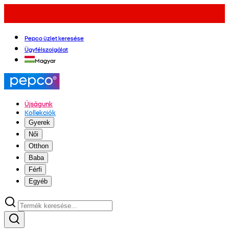
Pepco üzlet keresése
Ügyfélszolgálat
Magyar
Újságunk
Kollekciók
Gyerek
Női
Otthon
Baba
Férfi
Egyéb