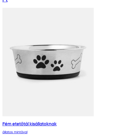
Fém etetőtál kisállatoknak
állatos mintával