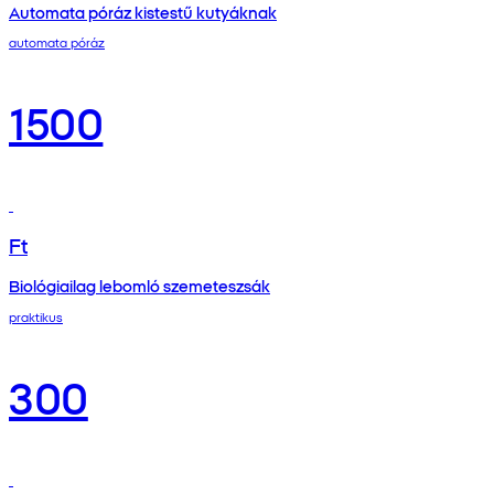
Automata póráz kistestű kutyáknak
automata póráz
1500
Ft
Biológiailag lebomló szemeteszsák
praktikus
300