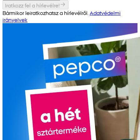
Iratkozz fel a hírlevélre!
Bármikor leiratkozhatsz a hírlevélről.
Adatvédelmi
irányelvek