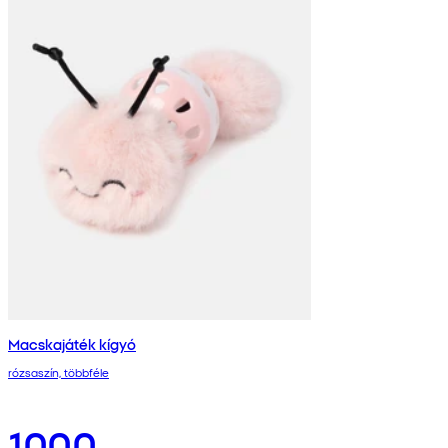
Macskajáték kígyó
rózsaszín, többféle
1000