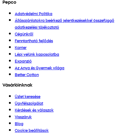
Pepco
Adatvédelmi Politika
Állásajánlatokra beérkező jelentkezésekkel összefüggő
adatkezelési tájékoztató
Cégünkről
Fenntartható fejlődés
Karrier
Lépj velünk kapcsolatba
Expanzió
Az Anya és Gyermek világa
Better Cotton
Vásárlóinknak
Üzlet keresése
Ügyfélszolgálat
Kérdések és válaszok
Visszáruk
Blog
Cookie beállítások