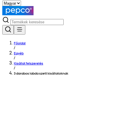
Főoldal
/
Egyéb
/
Kisállat felszerelés
/
3 darabos labda szett kisállatoknak