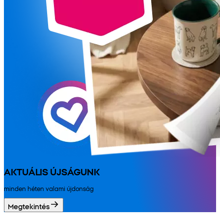
AKTUÁLIS ÚJSÁGUNK
minden héten valami újdonság
Megtekintés