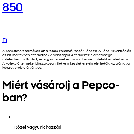
850
Ft
A bemutatott termékek az aktuális kollekció részét képezik. A képek illusztrációk
és kis mértékben eltérhetnek a valóságtól. A termékek elérhetősége
üzletenként változhat, és egyes termékek csak a kiemelt üzletekben elérhetők.
A kollekció termékei időszakosan, illetve a készlet erejéig elérhetők. Az ajánlat a
készlet erejéig érvényes.
Miért vásárolj a Pepco-
ban?
Közel vagyunk hozzád