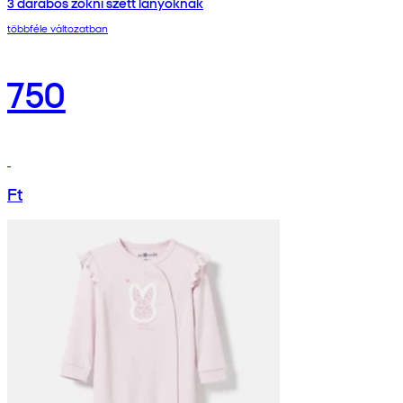
3 darabos zokni szett lányoknak
többféle változatban
750
Ft