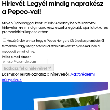
Hírlevél: Legyél mindig naprakész
a Pepco-val!
Milyen újdonsággal készültünk? Amennyiben feliratkozol
hírlevelünkre mindig naprakész leszel a legújabb ajánlatokkal és
promóciókkal kapcsolatban.
Hozzájárulok ahhoz, hogy a Pepco Hungary Kft érdekes promócióiról,
termékeiről vagy szolgáltatásairól szóló hírlevelet kapjak e-mailben a
megadott e-mail címre.
Írd be e-mail címed
*
Iratkozz fel a hírlevélre!
Bármikor leiratkozhatsz a hírlevélről.
Adatvédelmi
irányelvek