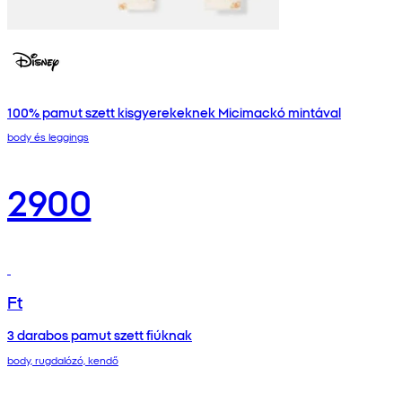
100% pamut szett kisgyerekeknek Micimackó mintával
body és leggings
2900
Ft
3 darabos pamut szett fiúknak
body, rugdalózó, kendő