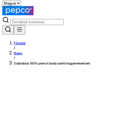
Főoldal
/
Baba
/
3 darabos 100% pamut body szett kisgyerekeknek