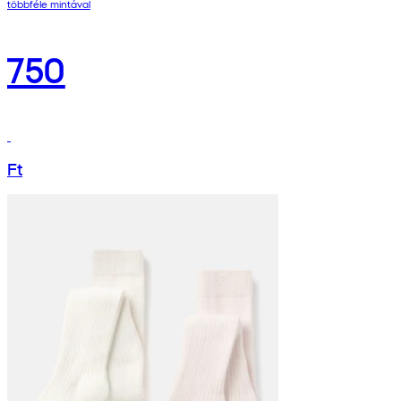
többféle mintával
750
Ft