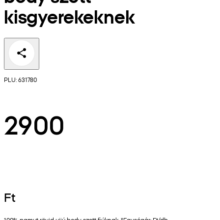
kisgyerekeknek
PLU: 631780
2900
Ft
100% pamut rövid ujjú body szett fiúknak. *Egységár: Ft/db