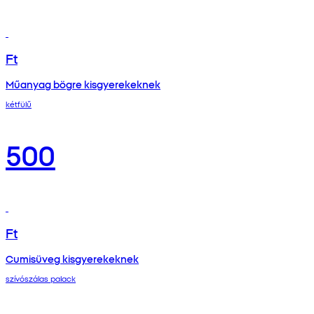
Ft
Műanyag bögre kisgyerekeknek
kétfülű
500
Ft
Cumisüveg kisgyerekeknek
szívószálas palack