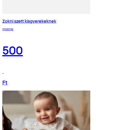
Zokni szett kisgyerekeknek
masnis
500
Ft