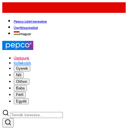
Pepco üzlet keresése
Ügyfélszolgálat
Magyar
Újságunk
Kollekciók
Gyerek
Női
Otthon
Baba
Férfi
Egyéb