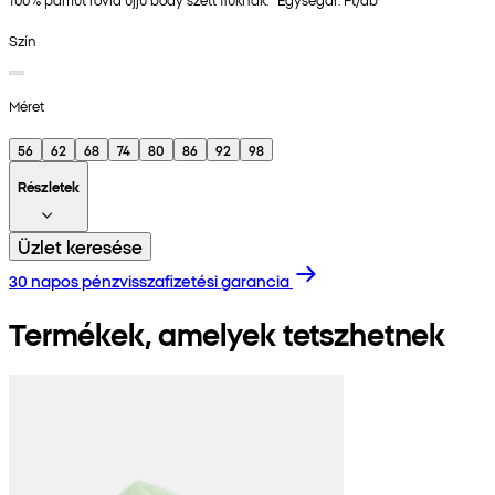
Szín
Méret
56
62
68
74
80
86
92
98
Részletek
Üzlet keresése
30 napos pénzvisszafizetési garancia
Termékek, amelyek tetszhetnek