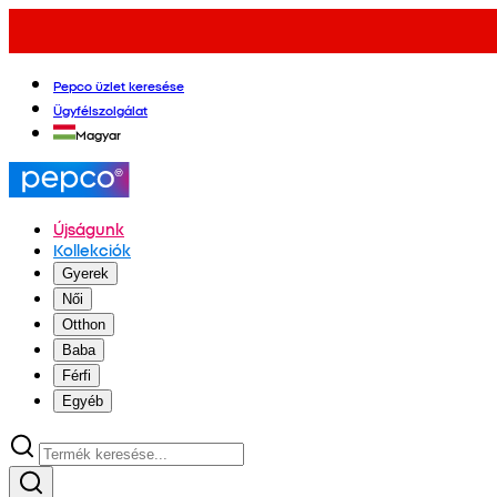
Pepco üzlet keresése
Ügyfélszolgálat
Magyar
Újságunk
Kollekciók
Gyerek
Női
Otthon
Baba
Férfi
Egyéb