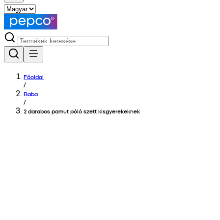
Főoldal
/
Baba
/
2 darabos pamut póló szett kisgyerekeknek