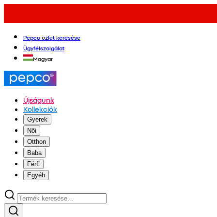
Pepco üzlet keresése
Ügyfélszolgálat
Magyar
Újságunk
Kollekciók
Gyerek
Női
Otthon
Baba
Férfi
Egyéb