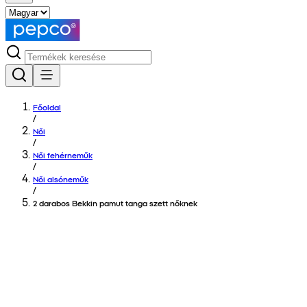
Főoldal
/
Női
/
Női fehérneműk
/
Női alsóneműk
/
2 darabos Bekkin pamut tanga szett nőknek