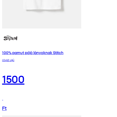
100% pamut póló lányoknak Stitch
rövid ujjú
1500
Ft