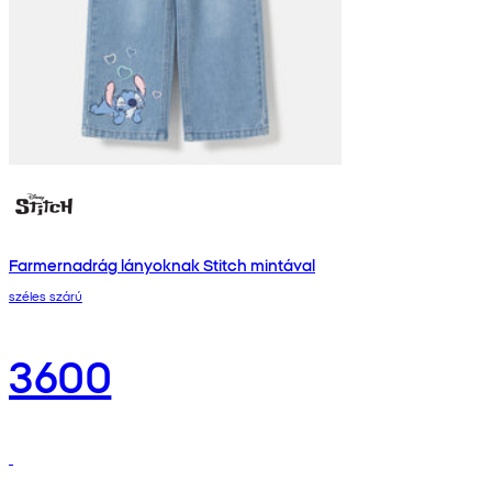
Farmernadrág lányoknak Stitch mintával
széles szárú
3600