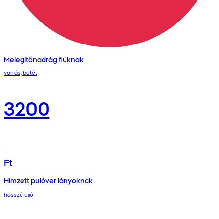
Melegítőnadrág fiúknak
varrás, betét
3200
Ft
Hímzett pulóver lányoknak
hosszú ujjú