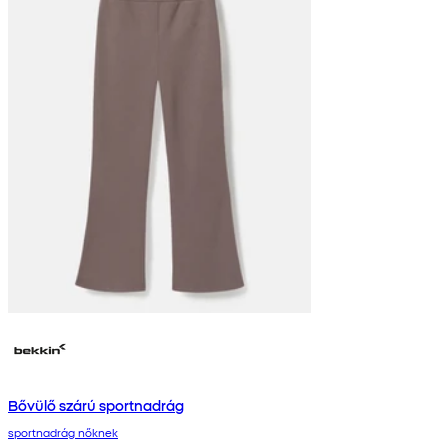
Bővülő szárú sportnadrág
sportnadrág nőknek