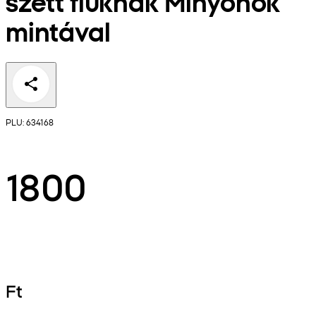
szett fiúknak Minyonok
mintával
PLU: 634168
1800
Ft