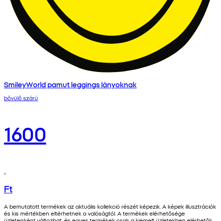
SmileyWorld pamut leggings lányoknak
bővülő szárú
1600
Ft
A bemutatott termékek az aktuális kollekció részét képezik. A képek illusztrációk
és kis mértékben eltérhetnek a valóságtól. A termékek elérhetősége
üzletenként változhat, és egyes termékek csak a kiemelt üzletekben elérhetők.