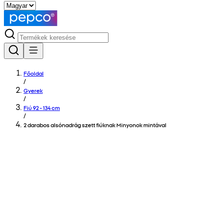
Főoldal
/
Gyerek
/
Fiú 92 - 134 cm
/
2 darabos alsónadrág szett fiúknak Minyonok mintával