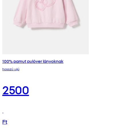
100% pamut pulóver lányoknak
hosszú ujjú
2500
Ft