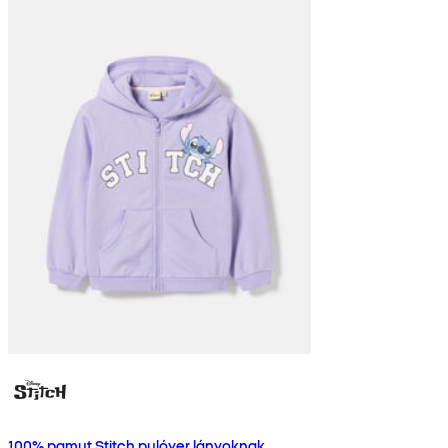
100% pamut Stitch pulóver lányoknak