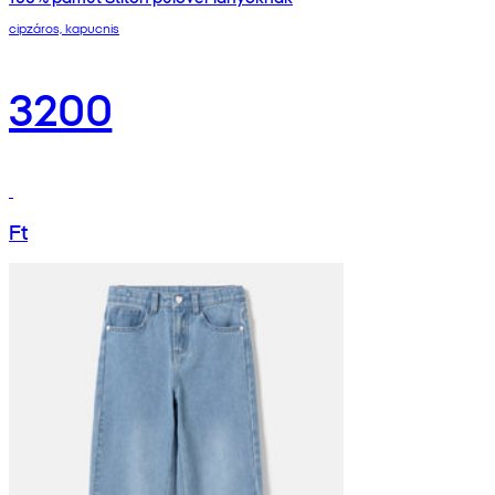
cipzáros, kapucnis
3200
Ft