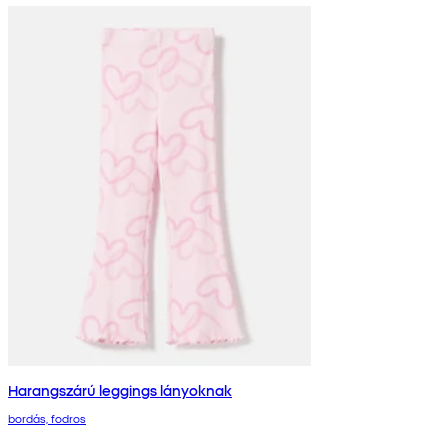
Harangszárú leggings lányoknak
bordás, fodros