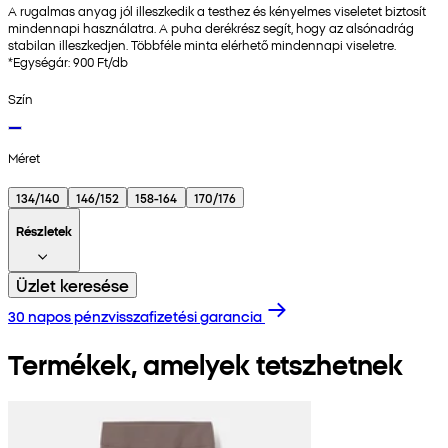
A rugalmas anyag jól illeszkedik a testhez és kényelmes viseletet biztosít
mindennapi használatra. A puha derékrész segít, hogy az alsónadrág
stabilan illeszkedjen. Többféle minta elérhető mindennapi viseletre.
*Egységár: 900 Ft/db
Szín
Méret
134/140
146/152
158-164
170/176
Részletek
Üzlet keresése
30 napos pénzvisszafizetési garancia
Termékek, amelyek tetszhetnek