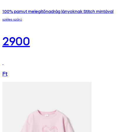
100% pamut melegítőnadrág lányoknak Stitch mintával
széles szárú
2900
Ft