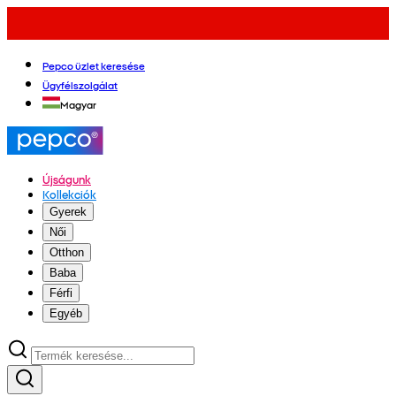
Pepco üzlet keresése
Ügyfélszolgálat
Magyar
Újságunk
Kollekciók
Gyerek
Női
Otthon
Baba
Férfi
Egyéb