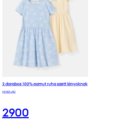
2 darabos 100% pamut ruha szett lányoknak
rövid ujjú
2900