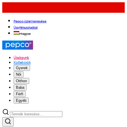
Pepco üzlet keresése
Ügyfélszolgálat
Magyar
Újságunk
Kollekciók
Gyerek
Női
Otthon
Baba
Férfi
Egyéb