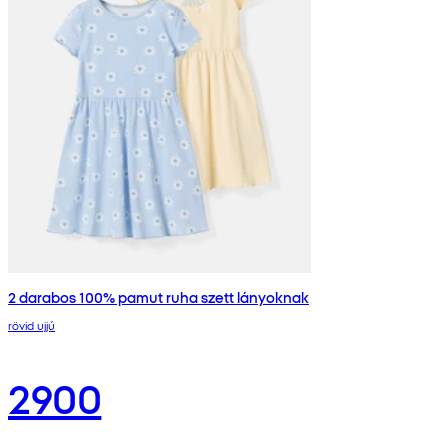
2 darabos 100% pamut ruha szett lányoknak
rövid ujjú
2900