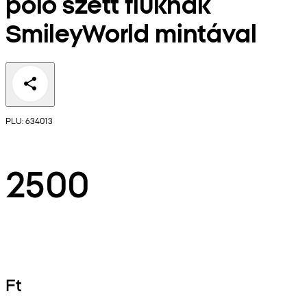
póló szett fiúknak
SmileyWorld mintával
PLU: 634013
2500
Ft