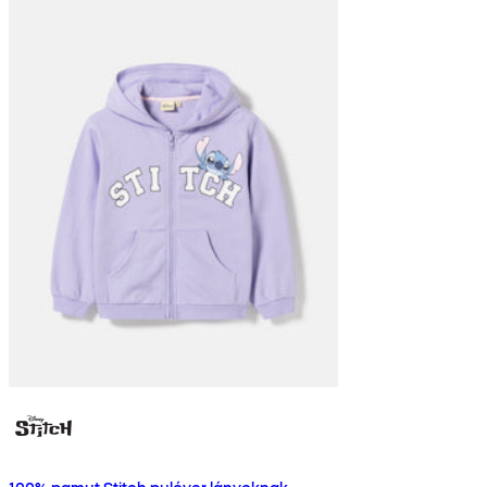
100% pamut Stitch pulóver lányoknak