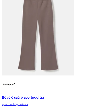
Bővülő szárú sportnadrág
sportnadrág nőknek