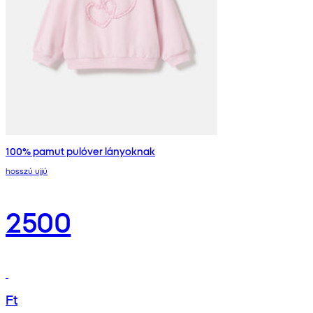
100% pamut pulóver lányoknak
hosszú ujjú
2500
Ft