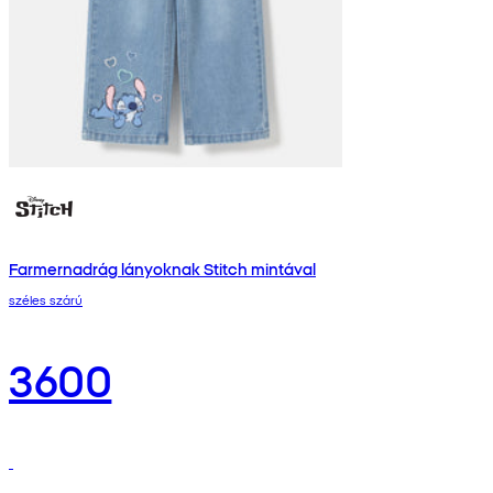
Farmernadrág lányoknak Stitch mintával
széles szárú
3600