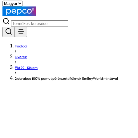
Főoldal
/
Gyerek
/
Fiú 92 - 134 cm
/
2 darabos 100% pamut póló szett fiúknak SmileyWorld mintával