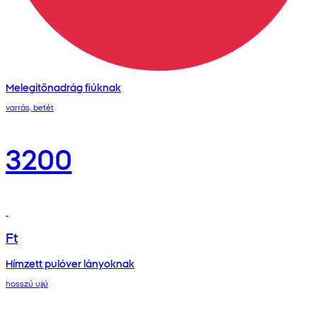
Melegítőnadrág fiúknak
varrás, betét
3200
Ft
Hímzett pulóver lányoknak
hosszú ujjú