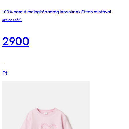
100% pamut melegítőnadrág lányoknak Stitch mintával
széles szárú
2900
Ft