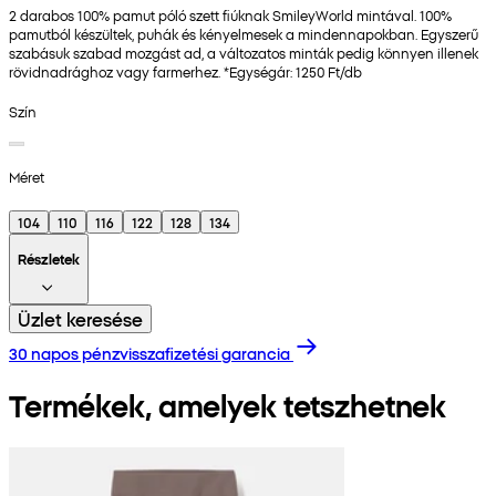
2 darabos 100% pamut póló szett fiúknak SmileyWorld mintával. 100%
pamutból készültek, puhák és kényelmesek a mindennapokban. Egyszerű
szabásuk szabad mozgást ad, a változatos minták pedig könnyen illenek
rövidnadrághoz vagy farmerhez. *Egységár: 1250 Ft/db
Szín
Méret
104
110
116
122
128
134
Részletek
Üzlet keresése
30 napos pénzvisszafizetési garancia
Termékek, amelyek tetszhetnek