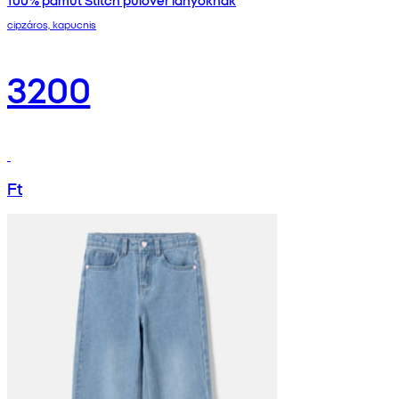
cipzáros, kapucnis
3200
Ft