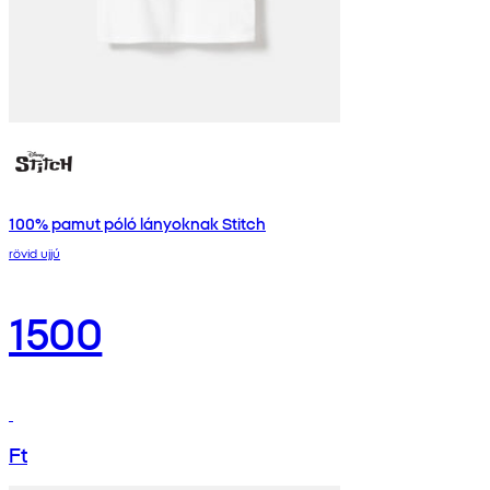
100% pamut póló lányoknak Stitch
rövid ujjú
1500
Ft