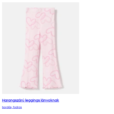
Harangszárú leggings lányoknak
bordás, fodros