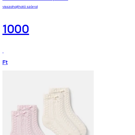
visszahajtható szárral
1000
Ft