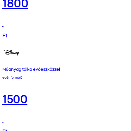
1800
Ft
Műanyag tálka evőeszközzel
egér formájú
1500
Ft