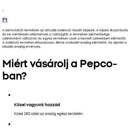
Ft
A bemutatott termékek az aktuális kollekció részét képezik. A képek illusztrációk
és kis mértékben eltérhetnek a valóságtól. A termékek elérhetősége
üzletenként változhat, és egyes termékek csak a kiemelt üzletekben elérhetők.
A kollekció termékei időszakosan, illetve a készlet erejéig elérhetők. Az ajánlat a
készlet erejéig érvényes.
Miért vásárolj a Pepco-
ban?
Közel vagyunk hozzád
Közel 280 üzlet az ország egész területén.