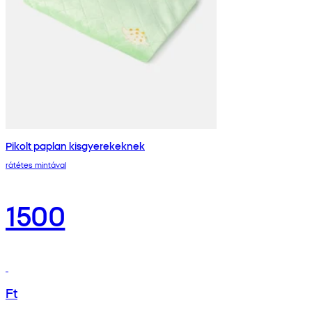
Pikolt paplan kisgyerekeknek
rátétes mintával
1500
Ft