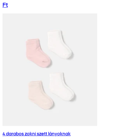
Ft
4 darabos zokni szett lányoknak