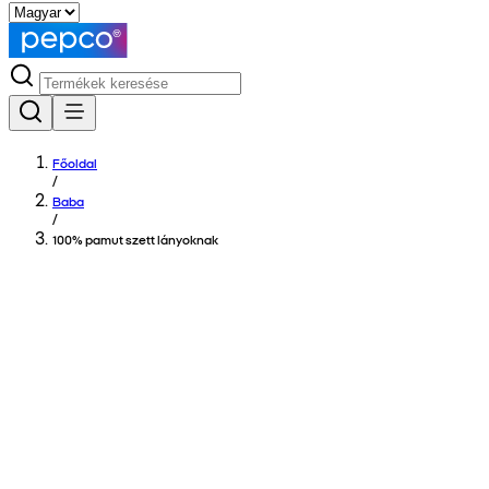
Főoldal
/
Baba
/
100% pamut szett lányoknak