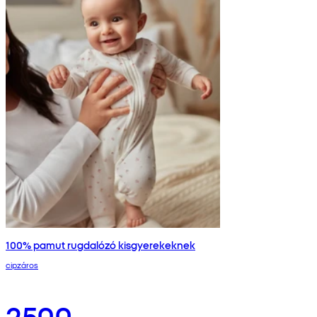
100% pamut rugdalózó kisgyerekeknek
cipzáros
2500