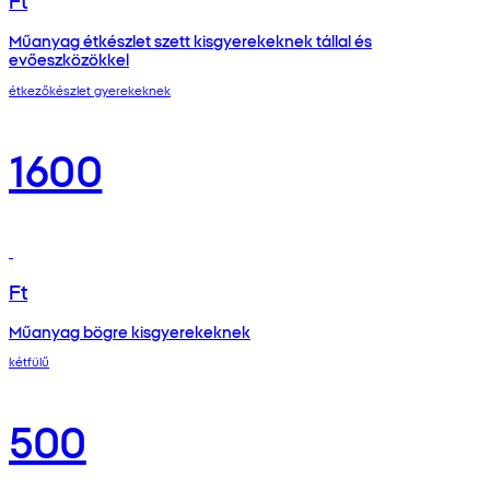
Műanyag étkészlet szett kisgyerekeknek tállal és
evőeszközökkel
étkezőkészlet gyerekeknek
1600
Ft
Műanyag bögre kisgyerekeknek
kétfülű
500