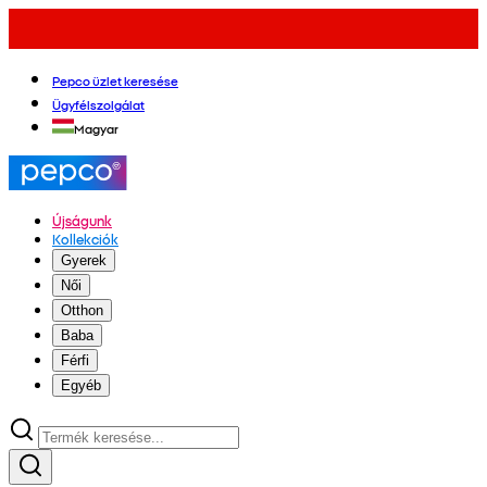
Pepco üzlet keresése
Ügyfélszolgálat
Magyar
Újságunk
Kollekciók
Gyerek
Női
Otthon
Baba
Férfi
Egyéb