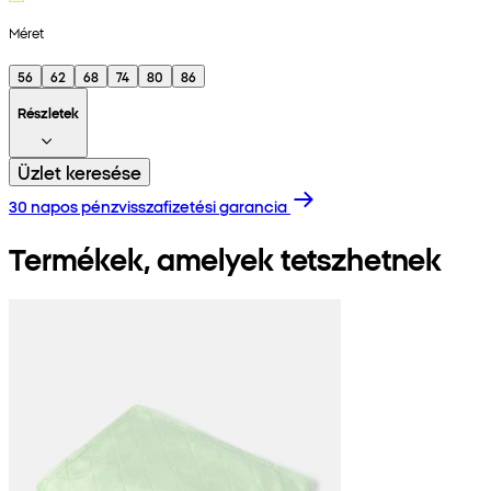
Méret
56
62
68
74
80
86
Részletek
Üzlet keresése
30 napos pénzvisszafizetési garancia
Termékek, amelyek tetszhetnek