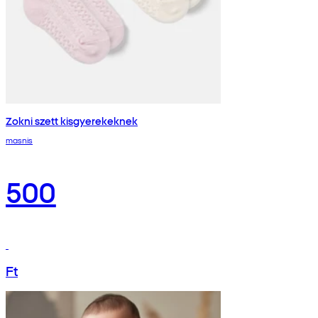
Zokni szett kisgyerekeknek
masnis
500
Ft