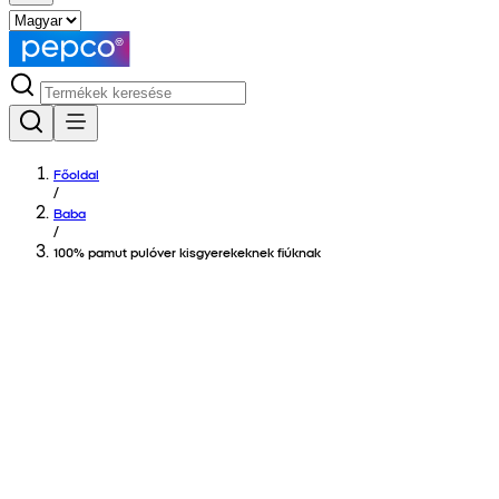
Főoldal
/
Baba
/
100% pamut pulóver kisgyerekeknek fiúknak