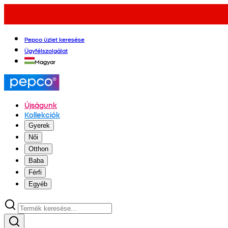
Pepco üzlet keresése
Ügyfélszolgálat
Magyar
Újságunk
Kollekciók
Gyerek
Női
Otthon
Baba
Férfi
Egyéb