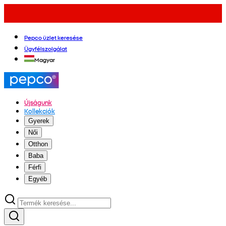
Pepco üzlet keresése
Ügyfélszolgálat
Magyar
Újságunk
Kollekciók
Gyerek
Női
Otthon
Baba
Férfi
Egyéb