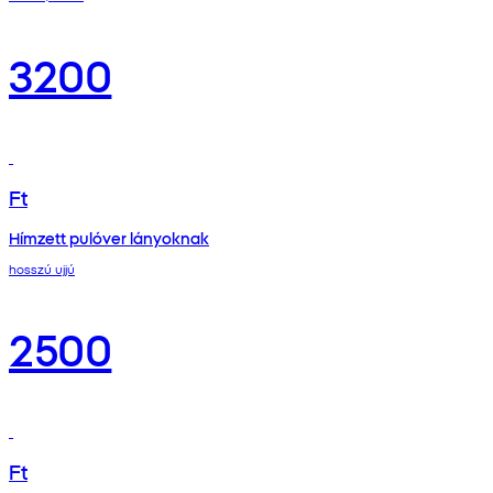
3200
Ft
Hímzett pulóver lányoknak
hosszú ujjú
2500
Ft