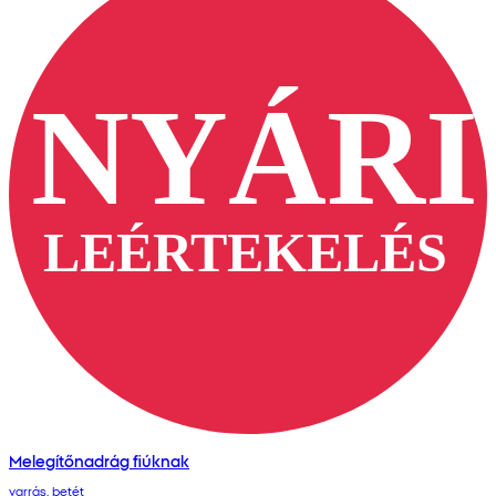
Melegítőnadrág fiúknak
varrás, betét