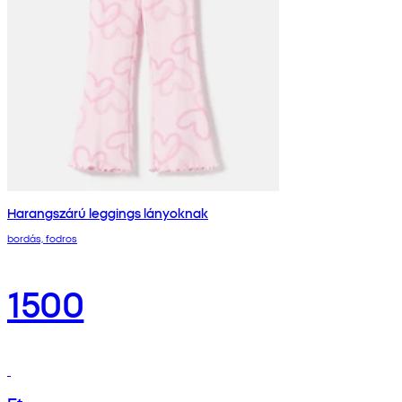
Harangszárú leggings lányoknak
bordás, fodros
1500