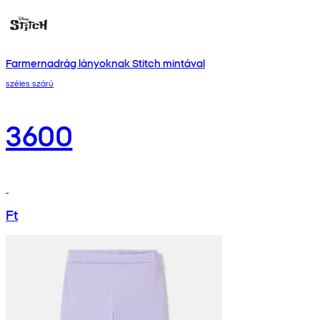
Farmernadrág lányoknak Stitch mintával
széles szárú
3600
Ft