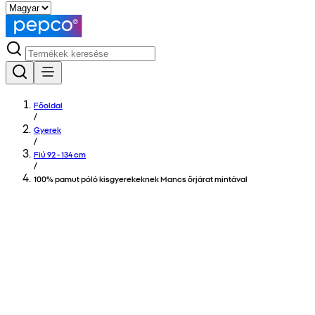
Főoldal
/
Gyerek
/
Fiú 92 - 134 cm
/
100% pamut póló kisgyerekeknek Mancs őrjárat mintával