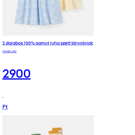
2 darabos 100% pamut ruha szett lányoknak
rövid ujjú
2900
Ft