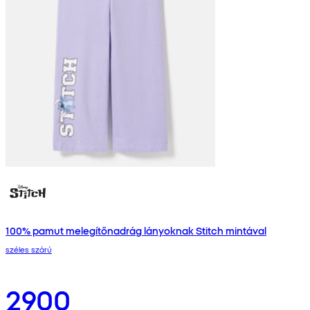
100% pamut melegítőnadrág lányoknak Stitch mintával
széles szárú
2900