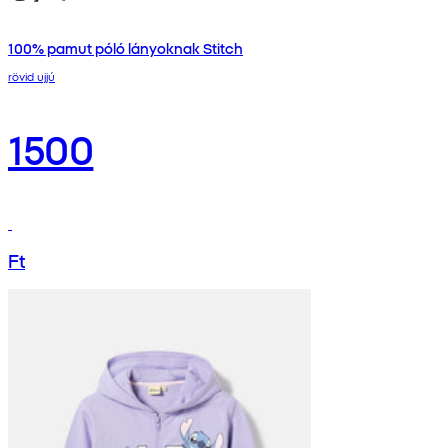
100% pamut póló lányoknak Stitch
rövid ujjú
1500
Ft