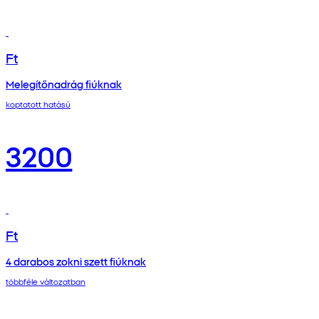
Ft
Melegítőnadrág fiúknak
koptatott hatású
3200
Ft
4 darabos zokni szett fiúknak
többféle változatban