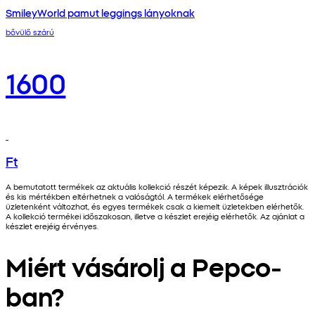
SmileyWorld pamut leggings lányoknak
bővülő szárú
1600
Ft
A bemutatott termékek az aktuális kollekció részét képezik. A képek illusztrációk
és kis mértékben eltérhetnek a valóságtól. A termékek elérhetősége
üzletenként változhat, és egyes termékek csak a kiemelt üzletekben elérhetők.
A kollekció termékei időszakosan, illetve a készlet erejéig elérhetők. Az ajánlat a
készlet erejéig érvényes.
Miért vásárolj a Pepco-
ban?