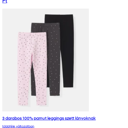
Ft
3 darabos 100% pamut leggings szett lányoknak
többféle változatban