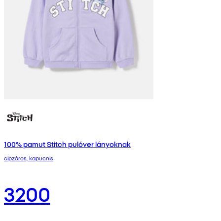
100% pamut Stitch pulóver lányoknak
cipzáros, kapucnis
3200