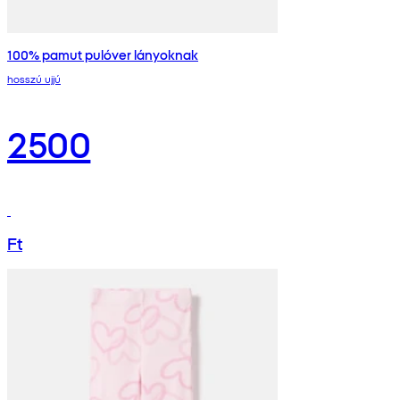
100% pamut pulóver lányoknak
hosszú ujjú
2500
Ft