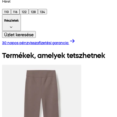
Méret
110
116
122
128
134
Részletek
Üzlet keresése
30 napos pénzvisszafizetési garancia
Termékek, amelyek tetszhetnek