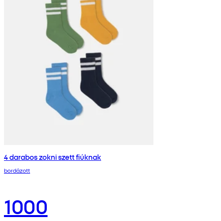
4 darabos zokni szett fiúknak
bordázott
1000