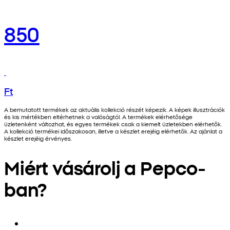
850
Ft
A bemutatott termékek az aktuális kollekció részét képezik. A képek illusztrációk
és kis mértékben eltérhetnek a valóságtól. A termékek elérhetősége
üzletenként változhat, és egyes termékek csak a kiemelt üzletekben elérhetők.
A kollekció termékei időszakosan, illetve a készlet erejéig elérhetők. Az ajánlat a
készlet erejéig érvényes.
Miért vásárolj a Pepco-
ban?