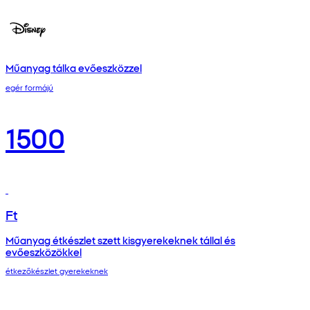
Műanyag tálka evőeszközzel
egér formájú
1500
Ft
Műanyag étkészlet szett kisgyerekeknek tállal és
evőeszközökkel
étkezőkészlet gyerekeknek