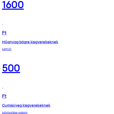
1600
Ft
Műanyag bögre kisgyerekeknek
kétfülű
500
Ft
Cumisüveg kisgyerekeknek
szívószálas palack