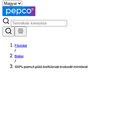
Főoldal
/
Baba
/
100% pamut póló kisfiúknak krokodil mintával