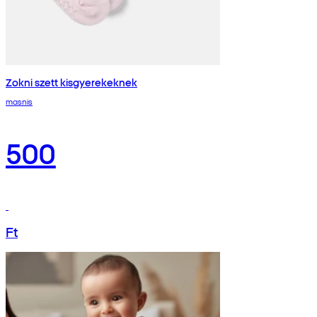
Zokni szett kisgyerekeknek
masnis
500
Ft