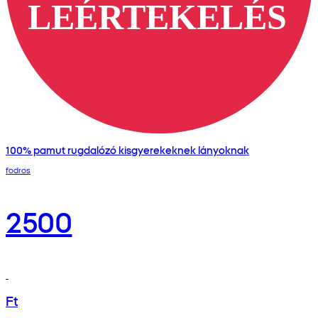
100% pamut rugdalózó kisgyerekeknek lányoknak
fodros
2500
Ft