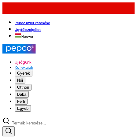
Pepco üzlet keresése
Ügyfélszolgálat
Magyar
Újságunk
Kollekciók
Gyerek
Női
Otthon
Baba
Férfi
Egyéb