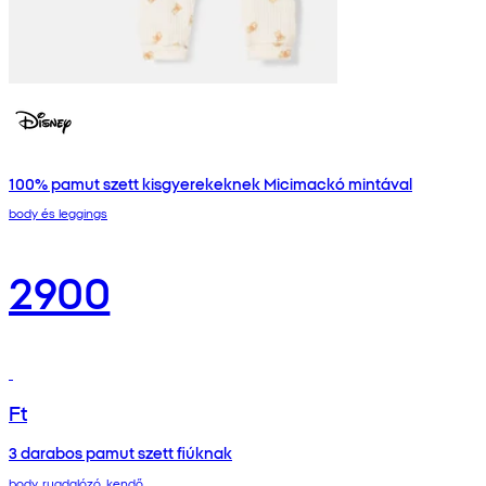
100% pamut szett kisgyerekeknek Micimackó mintával
body és leggings
2900
Ft
3 darabos pamut szett fiúknak
body, rugdalózó, kendő