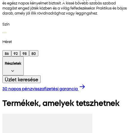
és egész napos kényelmet biztosít. A kissé bővebb szabás szabad
mozgást enged játék közben és a világ felfedezésekor. Praktikus és bájos
darab, amely jól illik rövidnadrághoz vagy leggingshez.
Szín
Méret
86
92
98
80
Részletek
Üzlet keresése
30 napos pénzvisszafizetési garancia
Termékek, amelyek tetszhetnek