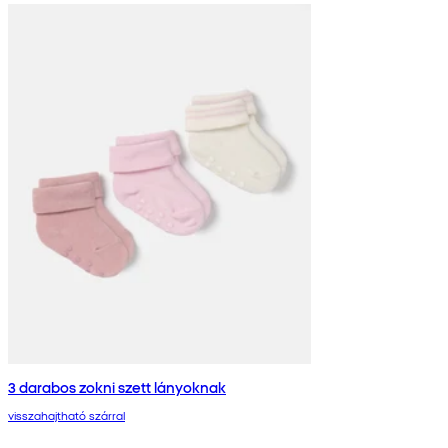
3 darabos zokni szett lányoknak
visszahajtható szárral