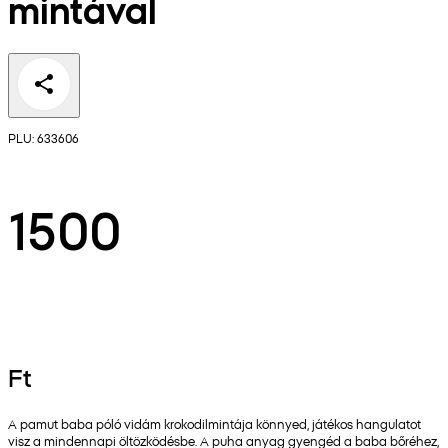
mintával
PLU: 633606
1500
Ft
A pamut baba póló vidám krokodilmintája könnyed, játékos hangulatot
visz a mindennapi öltözködésbe. A puha anyag gyengéd a baba bőréhez,