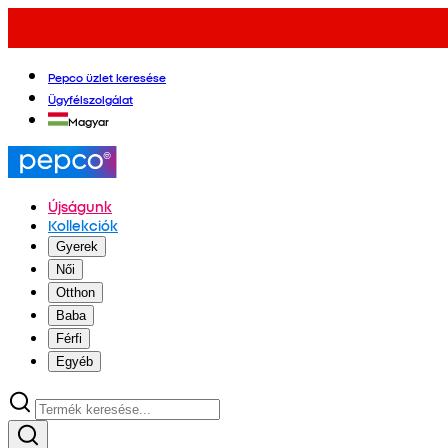
Pepco üzlet keresése
Ügyfélszolgálat
Magyar
Újságunk
Kollekciók
Gyerek
Női
Otthon
Baba
Férfi
Egyéb