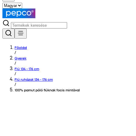
Főoldal
/
Gyerek
/
Fiú 134 - 176 cm
/
Fiú ruházat 134 - 176 cm
/
100% pamut póló fiúknak focis mintával