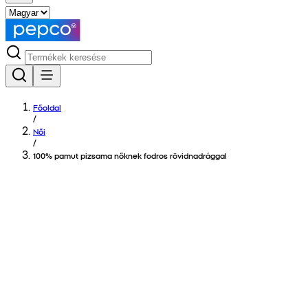
Főoldal
/
Női
/
100% pamut pizsama nőknek fodros rövidnadrággal