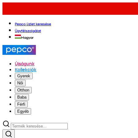
Pepco üzlet keresése
Ügyfélszolgálat
Magyar
Újságunk
Kollekciók
Gyerek
Női
Otthon
Baba
Férfi
Egyéb