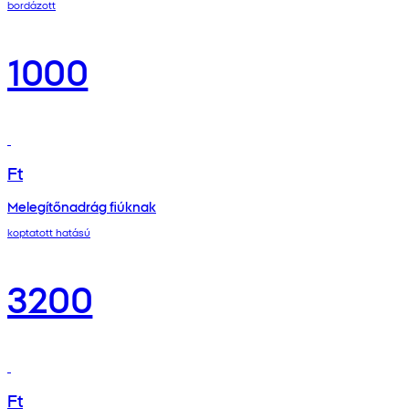
bordázott
1000
Ft
Melegítőnadrág fiúknak
koptatott hatású
3200
Ft