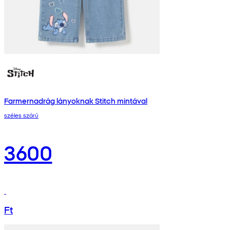
Farmernadrág lányoknak Stitch mintával
széles szárú
3600
Ft