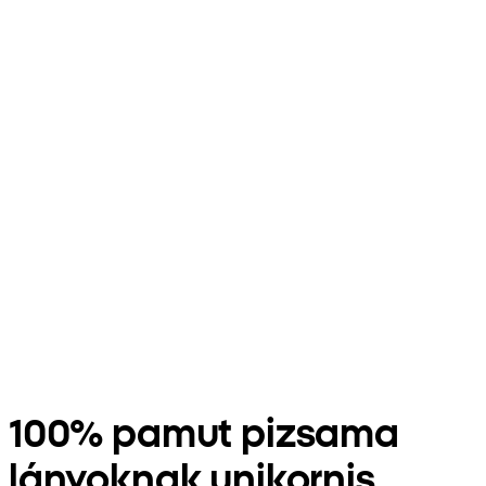
100% pamut pizsama
lányoknak unikornis