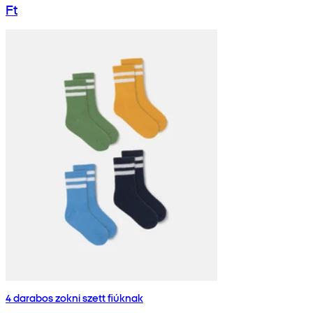
Ft
4 darabos zokni szett fiúknak