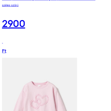
széles szárú
2900
Ft