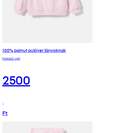
100% pamut pulóver lányoknak
hosszú ujjú
2500
Ft