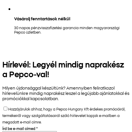
Vásárolj fenntartások nélkül
30 napos pénzvisszafizetési garancia minden magyarországi
Pepco üzletben.
Hírlevél: Legyél mindig naprakész
a Pepco-val!
Milyen újdonsággal készültünk? Amennyiben feliratkozol
hírlevelünkre mindig naprakész leszel a legújabb ajánlatokkal és
promóciókkal kapcsolatban.
Hozzájárulok ahhoz, hogy a Pepco Hungary Kft érdekes promócióiról,
termékeiről vagy szolgáltatásairól szóló hírlevelet kapjak e-mailben a
megadott e-mail címre.
Írd be e-mail címed
*