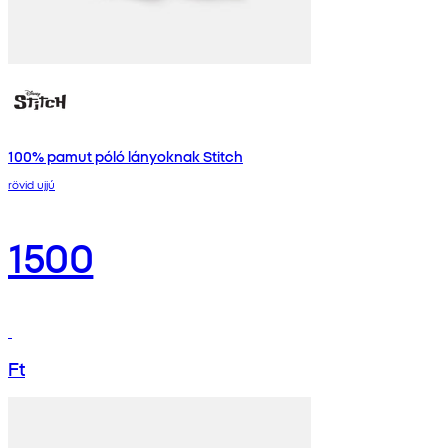
100% pamut póló lányoknak Stitch
rövid ujjú
1500
Ft