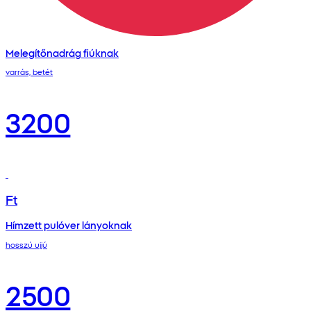
Melegítőnadrág fiúknak
varrás, betét
3200
Ft
Hímzett pulóver lányoknak
hosszú ujjú
2500