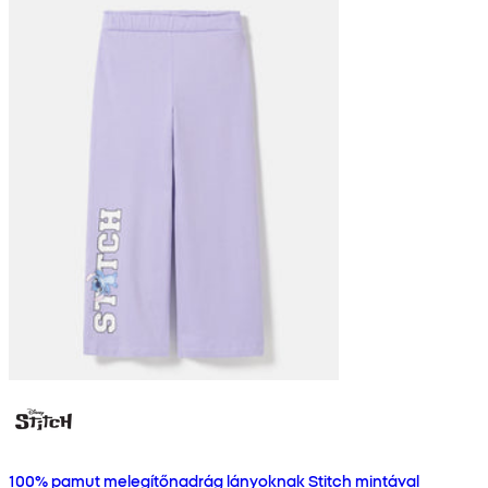
100% pamut melegítőnadrág lányoknak Stitch mintával