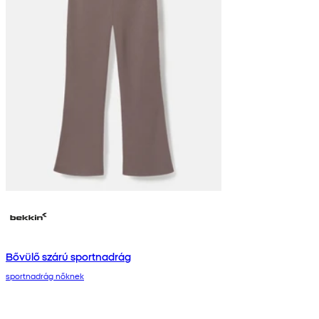
Bővülő szárú sportnadrág
sportnadrág nőknek