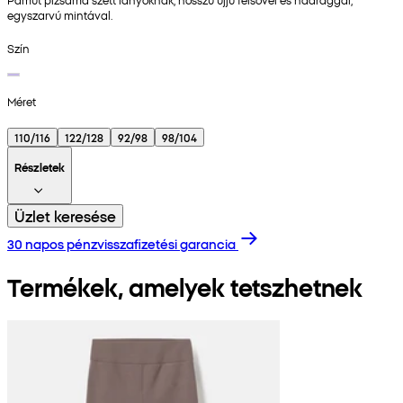
egyszarvú mintával.
Szín
Méret
110/116
122/128
92/98
98/104
Részletek
Üzlet keresése
30 napos pénzvisszafizetési garancia
Termékek, amelyek tetszhetnek