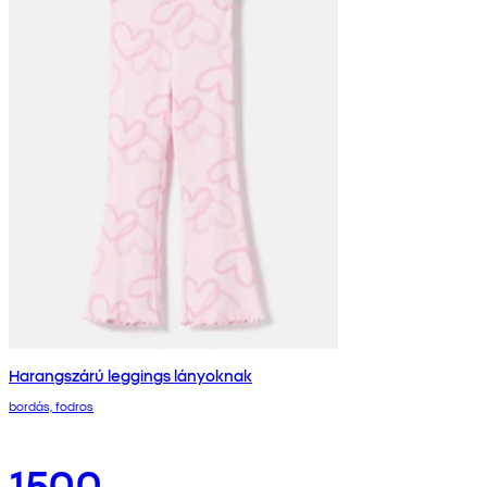
Harangszárú leggings lányoknak
bordás, fodros
1500