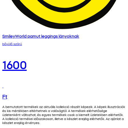
SmileyWorld pamut leggings lányoknak
bővülő szárú
1600
Ft
A bemutatott termékek az aktuális kollekció részét képezik. A képek illusztrációk
és kis mértékben eltérhetnek a valóságtól. A termékek elérhetősége
üzletenként változhat, és egyes termékek csak a kiemelt üzletekben elérhetők.
A kollekció termékei időszakosan, illetve a készlet erejéig elérhetők. Az ajánlat a
készlet erejéig érvényes.