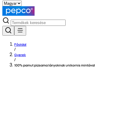
Főoldal
/
Gyerek
/
100% pamut pizsama lányoknak unikornis mintával