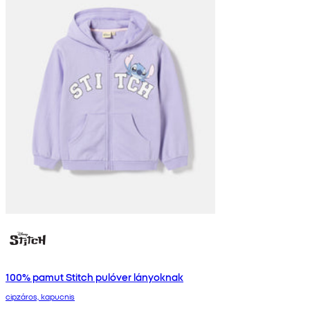
100% pamut Stitch pulóver lányoknak
cipzáros, kapucnis