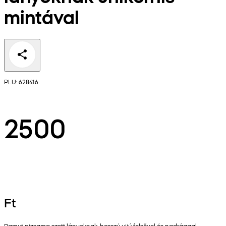
mintával
PLU: 628416
2500
Ft
Pamut pizsama szett lányoknak, hosszú ujjú felsővel és nadrággal,