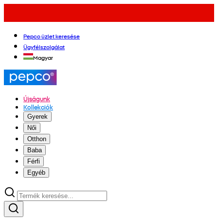
Pepco üzlet keresése
Ügyfélszolgálat
Magyar
Újságunk
Kollekciók
Gyerek
Női
Otthon
Baba
Férfi
Egyéb