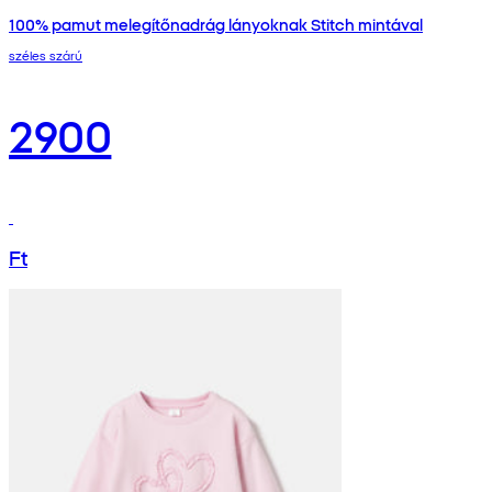
100% pamut melegítőnadrág lányoknak Stitch mintával
széles szárú
2900
Ft