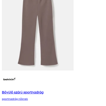
Bővülő szárú sportnadrág
sportnadrág nőknek