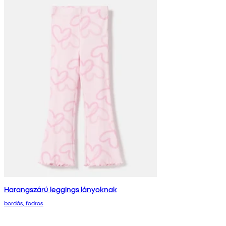
Harangszárú leggings lányoknak
bordás, fodros