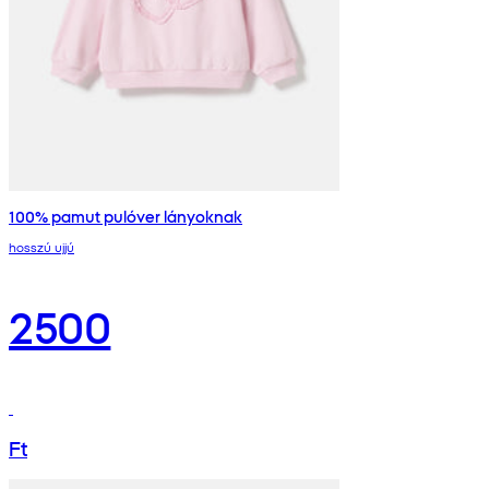
100% pamut pulóver lányoknak
hosszú ujjú
2500
Ft