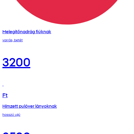
Melegítőnadrág fiúknak
varrás, betét
3200
Ft
Hímzett pulóver lányoknak
hosszú ujjú