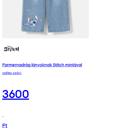
Farmernadrág lányoknak Stitch mintával
széles szárú
3600
Ft