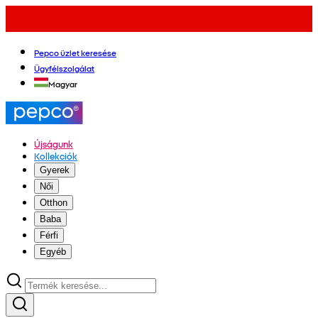
Pepco üzlet keresése
Ügyfélszolgálat
Magyar
Újságunk
Kollekciók
Gyerek
Női
Otthon
Baba
Férfi
Egyéb