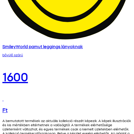
SmileyWorld pamut leggings lányoknak
bővülő szárú
1600
Ft
A bemutatott termékek az aktuális kollekció részét képezik. A képek illusztrációk
és kis mértékben eltérhetnek a valóságtól. A termékek elérhetősége
üzletenként változhat, és egyes termékek csak a kiemelt üzletekben elérhetők.
A kollekció termékei időszakosan, illetve a készlet erejéig elérhetők. Az ajánlat a