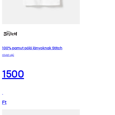
100% pamut póló lányoknak Stitch
rövid ujjú
1500
Ft