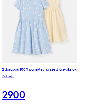
2 darabos 100% pamut ruha szett lányoknak
rövid ujjú
2900