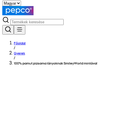
Főoldal
/
Gyerek
/
100% pamut pizsama lányoknak SmileyWorld mintával