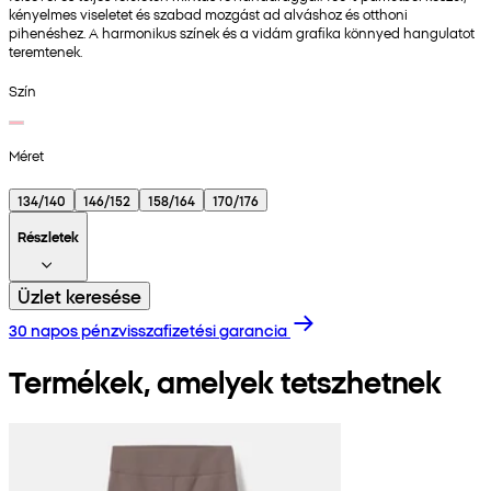
kényelmes viseletet és szabad mozgást ad alváshoz és otthoni
pihenéshez. A harmonikus színek és a vidám grafika könnyed hangulatot
teremtenek.
Szín
Méret
134/140
146/152
158/164
170/176
Részletek
Üzlet keresése
30 napos pénzvisszafizetési garancia
Termékek, amelyek tetszhetnek