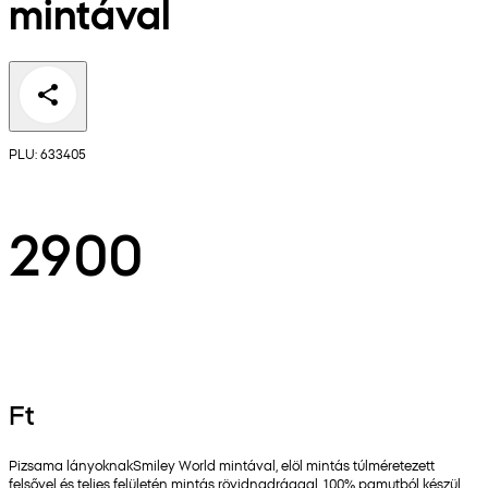
mintával
PLU: 633405
2900
Ft
Pizsama lányoknakSmiley World mintával, elöl mintás túlméretezett
felsővel és teljes felületén mintás rövidnadrággal. 100% pamutból készül,