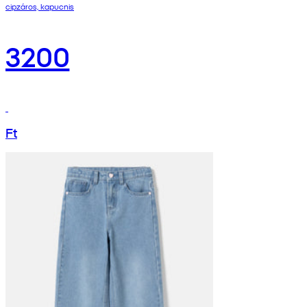
cipzáros, kapucnis
3200
Ft