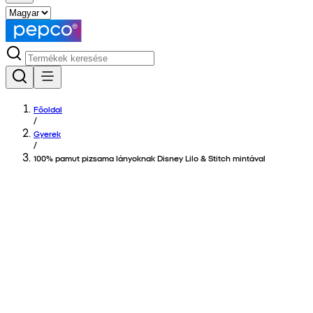
Főoldal
/
Gyerek
/
100% pamut pizsama lányoknak Disney Lilo & Stitch mintával