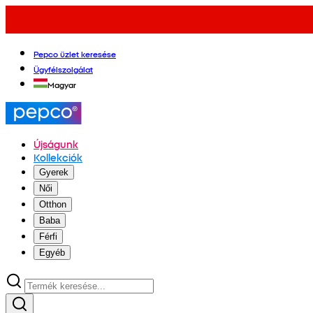
Pepco üzlet keresése
Ügyfélszolgálat
Magyar
Újságunk
Kollekciók
Gyerek
Női
Otthon
Baba
Férfi
Egyéb