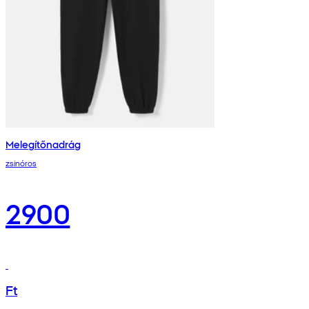
Melegítőnadrág
zsinóros
2900
Ft