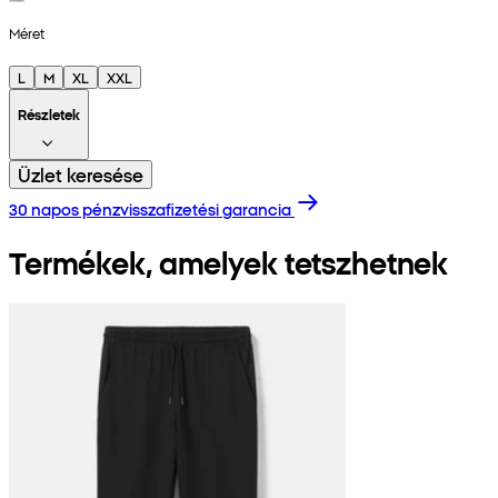
Méret
L
M
XL
XXL
Részletek
Üzlet keresése
30 napos pénzvisszafizetési garancia
Termékek, amelyek tetszhetnek