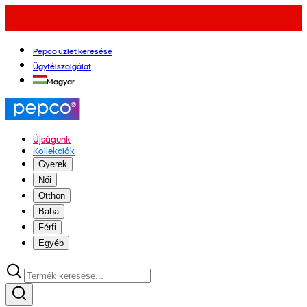
Pepco üzlet keresése
Ügyfélszolgálat
Magyar
Újságunk
Kollekciók
Gyerek
Női
Otthon
Baba
Férfi
Egyéb