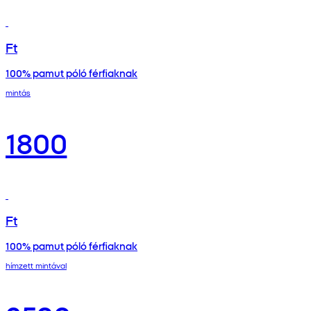
Ft
100% pamut póló férfiaknak
mintás
1800
Ft
100% pamut póló férfiaknak
hímzett mintával