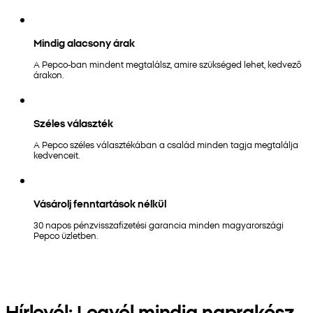
Mindig alacsony árak
A Pepco-ban mindent megtalálsz, amire szükséged lehet, kedvező
árakon.
Széles választék
A Pepco széles választékában a család minden tagja megtalálja
kedvenceit.
Vásárolj fenntartások nélkül
30 napos pénzvisszafizetési garancia minden magyarországi
Pepco üzletben.
Hírlevél: Legyél mindig naprakész