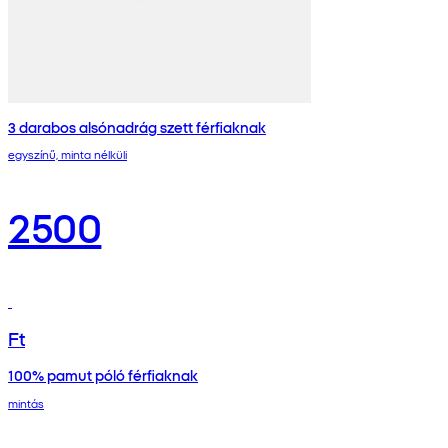
3 darabos alsónadrág szett férfiaknak
egyszínű, minta nélküli
2500
Ft
100% pamut póló férfiaknak
mintás