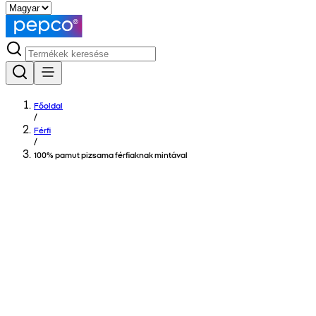
Főoldal
/
Férfi
/
100% pamut pizsama férfiaknak mintával