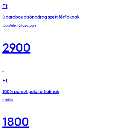
Ft
3 darabos alsónadrág szett férfiaknak
többféle változatban
2900
Ft
100% pamut póló férfiaknak
mintás
1800