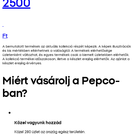
2500
Ft
A bemutatott termékek az aktuális kollekció részét képezik. A képek illusztrációk
és kis mértékben eltérhetnek a valóságtól. A termékek elérhetősége
üzletenként változhat, és egyes termékek csak a kiemelt üzletekben elérhetők.
A kollekció termékei időszakosan, illetve a készlet erejéig elérhetők. Az ajánlat a
készlet erejéig érvényes.
Miért vásárolj a Pepco-
ban?
Közel vagyunk hozzád
Közel 280 üzlet az ország egész területén.