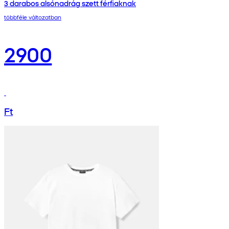
3 darabos alsónadrág szett férfiaknak
többféle változatban
2900
Ft