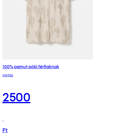
100% pamut póló férfiaknak
mintás
2500
Ft