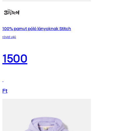
100% pamut póló lányoknak Stitch
rövid ujjú
1500
Ft