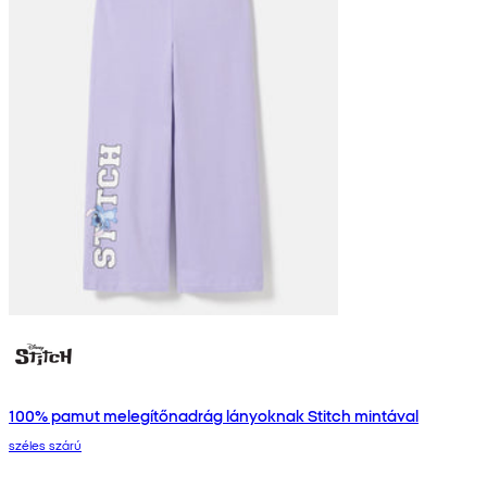
100% pamut melegítőnadrág lányoknak Stitch mintával
széles szárú