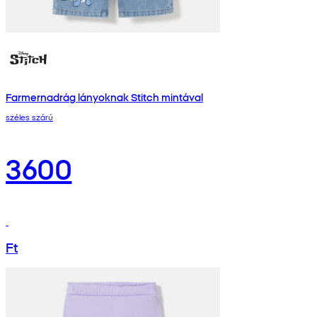
Farmernadrág lányoknak Stitch mintával
széles szárú
3600
Ft