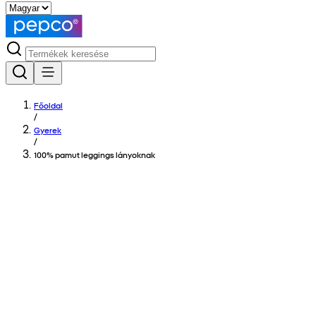
Főoldal
/
Gyerek
/
100% pamut leggings lányoknak