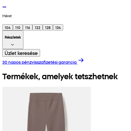
Méret
104
110
116
122
128
134
Részletek
Üzlet keresése
30 napos pénzvisszafizetési garancia
Termékek, amelyek tetszhetnek