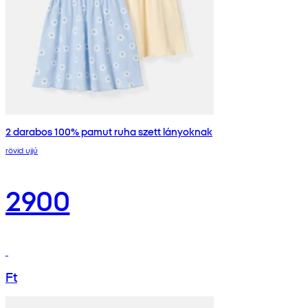
2 darabos 100% pamut ruha szett lányoknak
rövid ujjú
2900
Ft