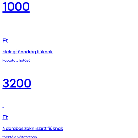
1000
Ft
Melegítőnadrág fiúknak
koptatott hatású
3200
Ft
4 darabos zokni szett fiúknak
többféle változatban