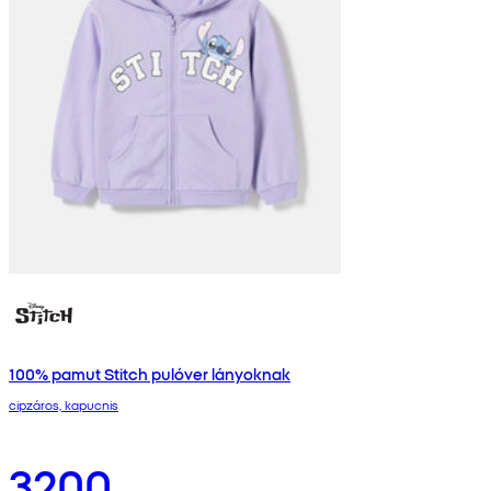
100% pamut Stitch pulóver lányoknak
cipzáros, kapucnis
3200