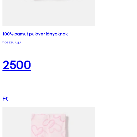
100% pamut pulóver lányoknak
hosszú ujjú
2500
Ft