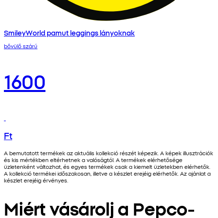
SmileyWorld pamut leggings lányoknak
bővülő szárú
1600
Ft
A bemutatott termékek az aktuális kollekció részét képezik. A képek illusztrációk
és kis mértékben eltérhetnek a valóságtól. A termékek elérhetősége
üzletenként változhat, és egyes termékek csak a kiemelt üzletekben elérhetők.
A kollekció termékei időszakosan, illetve a készlet erejéig elérhetők. Az ajánlat a
készlet erejéig érvényes.
Miért vásárolj a Pepco-