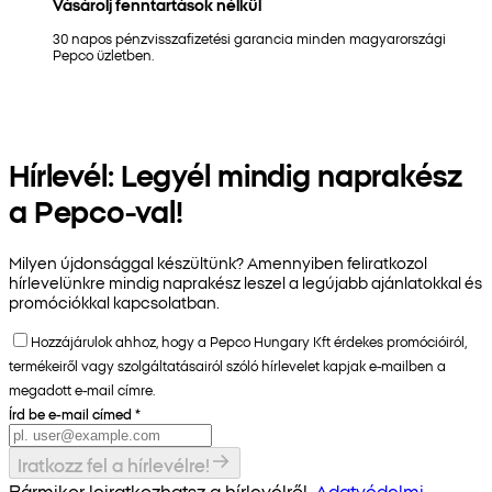
Vásárolj fenntartások nélkül
30 napos pénzvisszafizetési garancia minden magyarországi
Pepco üzletben.
Hírlevél: Legyél mindig naprakész
a Pepco-val!
Milyen újdonsággal készültünk? Amennyiben feliratkozol
hírlevelünkre mindig naprakész leszel a legújabb ajánlatokkal és
promóciókkal kapcsolatban.
Hozzájárulok ahhoz, hogy a Pepco Hungary Kft érdekes promócióiról,
termékeiről vagy szolgáltatásairól szóló hírlevelet kapjak e-mailben a
megadott e-mail címre.
Írd be e-mail címed
*
Iratkozz fel a hírlevélre!
Bármikor leiratkozhatsz a hírlevélről.
Adatvédelmi