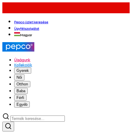
Pepco üzlet keresése
Ügyfélszolgálat
Magyar
Újságunk
Kollekciók
Gyerek
Női
Otthon
Baba
Férfi
Egyéb