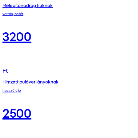
Melegítőnadrág fiúknak
varrás, betét
3200
Ft
Hímzett pulóver lányoknak
hosszú ujjú
2500