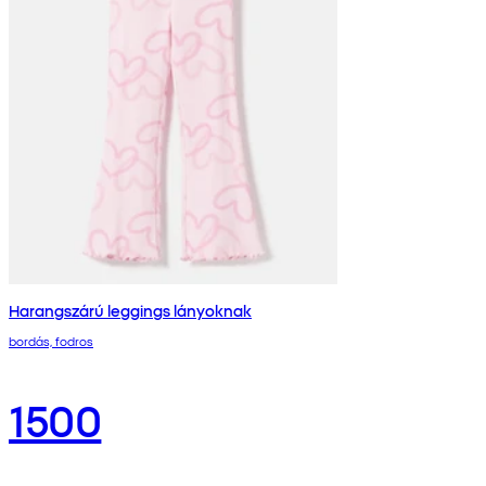
Harangszárú leggings lányoknak
bordás, fodros
1500