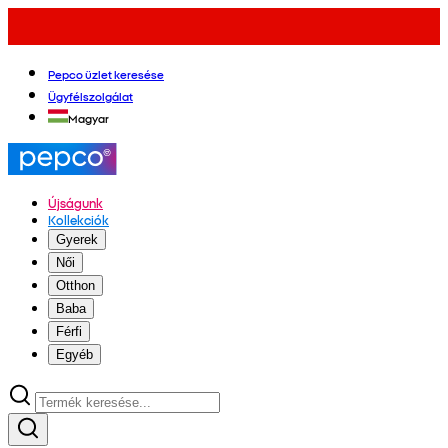
Pepco üzlet keresése
Ügyfélszolgálat
Magyar
Újságunk
Kollekciók
Gyerek
Női
Otthon
Baba
Férfi
Egyéb