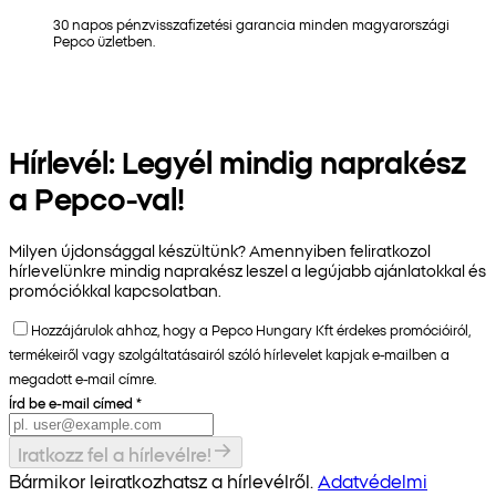
30 napos pénzvisszafizetési garancia minden magyarországi
Pepco üzletben.
Hírlevél: Legyél mindig naprakész
a Pepco-val!
Milyen újdonsággal készültünk? Amennyiben feliratkozol
hírlevelünkre mindig naprakész leszel a legújabb ajánlatokkal és
promóciókkal kapcsolatban.
Hozzájárulok ahhoz, hogy a Pepco Hungary Kft érdekes promócióiról,
termékeiről vagy szolgáltatásairól szóló hírlevelet kapjak e-mailben a
megadott e-mail címre.
Írd be e-mail címed
*
Iratkozz fel a hírlevélre!
Bármikor leiratkozhatsz a hírlevélről.
Adatvédelmi