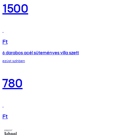
1500
Ft
6 darabos acél süteményes villa szett
ezüst színben
780
Ft