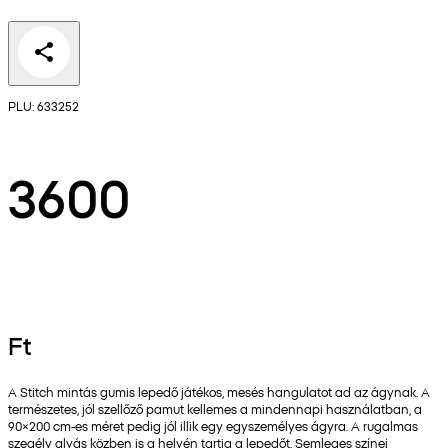
PLU: 633252
3600
Ft
A Stitch mintás gumis lepedő játékos, mesés hangulatot ad az ágynak. A
természetes, jól szellőző pamut kellemes a mindennapi használatban, a
90×200 cm-es méret pedig jól illik egy egyszemélyes ágyra. A rugalmas
szegély alvás közben is a helyén tartja a lepedőt. Semleges színei