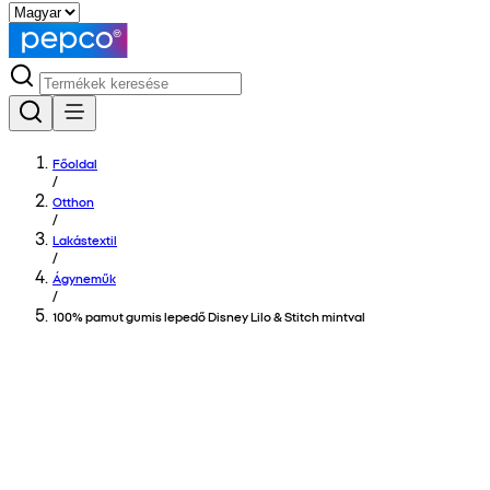
Főoldal
/
Otthon
/
Lakástextil
/
Ágyneműk
/
100% pamut gumis lepedő Disney Lilo & Stitch mintval