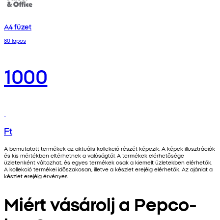
A4 füzet
80 lapos
1000
Ft
A bemutatott termékek az aktuális kollekció részét képezik. A képek illusztrációk
és kis mértékben eltérhetnek a valóságtól. A termékek elérhetősége
üzletenként változhat, és egyes termékek csak a kiemelt üzletekben elérhetők.
A kollekció termékei időszakosan, illetve a készlet erejéig elérhetők. Az ajánlat a
készlet erejéig érvényes.
Miért vásárolj a Pepco-