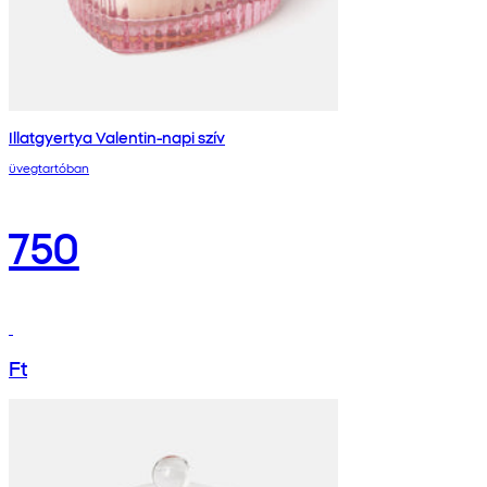
Illatgyertya Valentin-napi szív
üvegtartóban
750
Ft