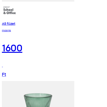
A5 füzet
masnis
1600
Ft