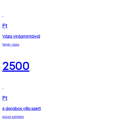
Ft
Váza virágmintával
fehér váza
2500
Ft
6 darabos villa szett
ezüst színben