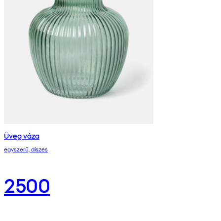
Üveg váza
egyszerű, díszes
2500