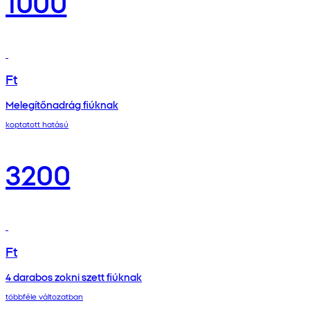
1000
Ft
Melegítőnadrág fiúknak
koptatott hatású
3200
Ft
4 darabos zokni szett fiúknak
többféle változatban