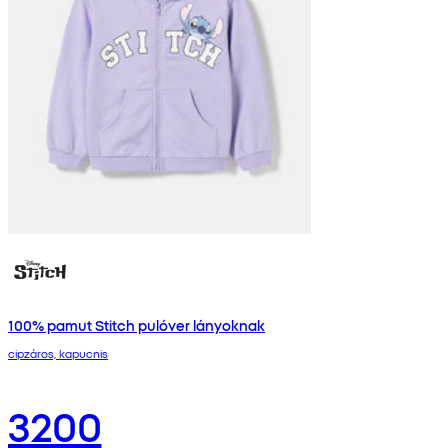
100% pamut Stitch pulóver lányoknak
cipzáros, kapucnis
3200