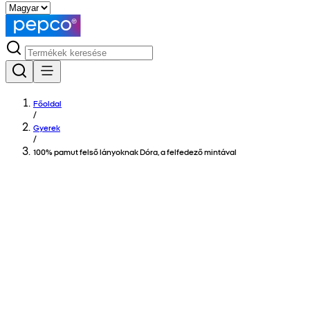
Főoldal
/
Gyerek
/
100% pamut felső lányoknak Dóra, a felfedező mintával