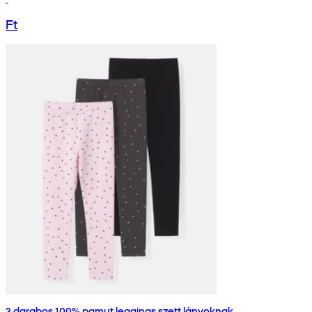
Ft
3 darabos 100% pamut leggings szett lányoknak