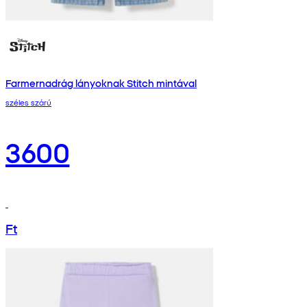
Farmernadrág lányoknak Stitch mintával
széles szárú
3600
Ft