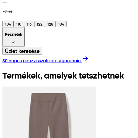
Méret
104
110
116
122
128
134
Részletek
Üzlet keresése
30 napos pénzvisszafizetési garancia
Termékek, amelyek tetszhetnek