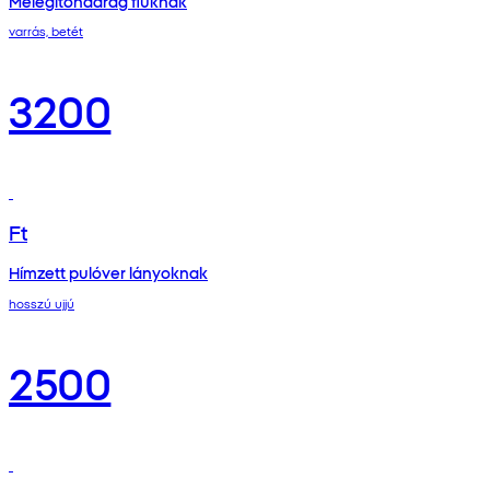
Melegítőnadrág fiúknak
varrás, betét
3200
Ft
Hímzett pulóver lányoknak
hosszú ujjú
2500