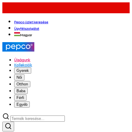
Pepco üzlet keresése
Ügyfélszolgálat
Magyar
Újságunk
Kollekciók
Gyerek
Női
Otthon
Baba
Férfi
Egyéb