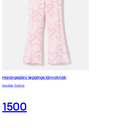
Harangszárú leggings lányoknak
bordás, fodros
1500