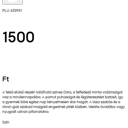
PLU: 633931
1500
Ft
A felső elülső részén található színes Dóra, a felfedező minta vidámságot
visz a mindennapokba. A pamut puhaságot és légáteresztést biztosít, így
a gyermek bőre egész nap kényelmesen érzi magát. A laza szabás és a
rövid ujjak szabad mozgást engednek játék közben. Ideális óvodába vagy
nyugodt udvari pillanatokra.
Szín