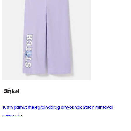
100% pamut melegítőnadrág lányoknak Stitch mintával
széles szárú