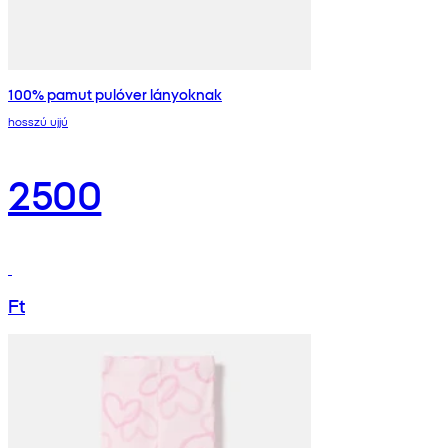
100% pamut pulóver lányoknak
hosszú ujjú
2500
Ft