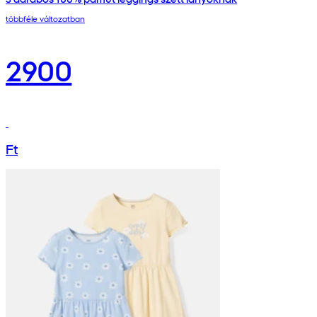
többféle változatban
2900
Ft