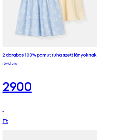
2 darabos 100% pamut ruha szett lányoknak
rövid ujjú
2900
Ft