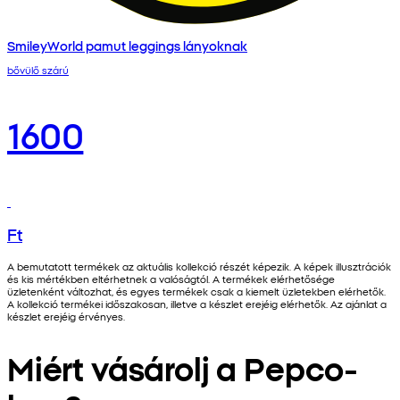
SmileyWorld pamut leggings lányoknak
bővülő szárú
1600
Ft
A bemutatott termékek az aktuális kollekció részét képezik. A képek illusztrációk
és kis mértékben eltérhetnek a valóságtól. A termékek elérhetősége
üzletenként változhat, és egyes termékek csak a kiemelt üzletekben elérhetők.
A kollekció termékei időszakosan, illetve a készlet erejéig elérhetők. Az ajánlat a
készlet erejéig érvényes.
Miért vásárolj a Pepco-