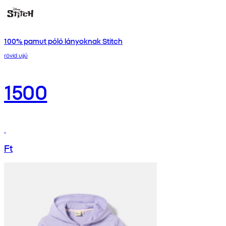
100% pamut póló lányoknak Stitch
rövid ujjú
1500
Ft