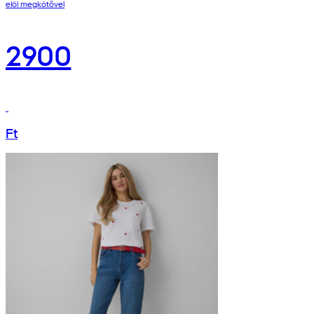
elöl megkötővel
2900
Ft