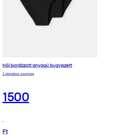
Női bordázott anyagú bugyiszett
2 darabos csomag
1500
Ft