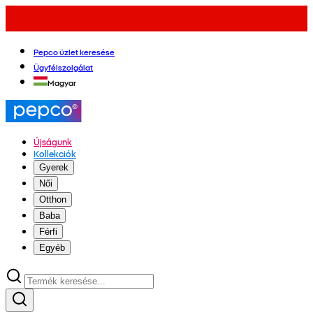
Pepco üzlet keresése
Ügyfélszolgálat
Magyar
Újságunk
Kollekciók
Gyerek
Női
Otthon
Baba
Férfi
Egyéb