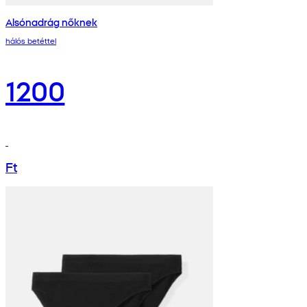
Alsónadrág nőknek
hálós betéttel
1200
Ft