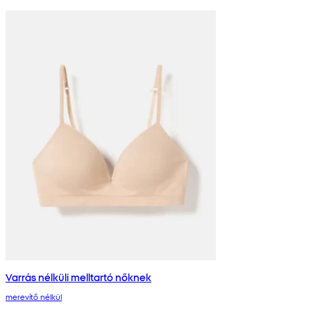
Varrás nélküli melltartó nőknek
merevítő nélkül