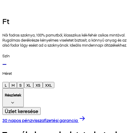
Ft
Női fodros szoknya, 100% pamutból, klasszikus kék-fehér csíkos mintával.
Rugalmas derékrésze kényelmes viseletet biztosít, a könnyű anyag és az
alsó fodor lágy esést ad a szoknyának. Ideális mindennapi öltözékekhez.
Szín
Méret
L
M
S
XL
XS
XXL
Részletek
Üzlet keresése
30 napos pénzvisszafizetési garancia