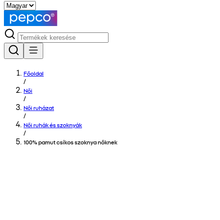
Főoldal
/
Női
/
Női ruházat
/
Női ruhák és szoknyák
/
100% pamut csíkos szoknya nőknek