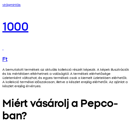
virágmintás
1000
Ft
A bemutatott termékek az aktuális kollekció részét képezik. A képek illusztrációk
és kis mértékben eltérhetnek a valóságtól. A termékek elérhetősége
üzletenként változhat, és egyes termékek csak a kiemelt üzletekben elérhetők.
A kollekció termékei időszakosan, illetve a készlet erejéig elérhetők. Az ajánlat a
készlet erejéig érvényes.
Miért vásárolj a Pepco-
ban?