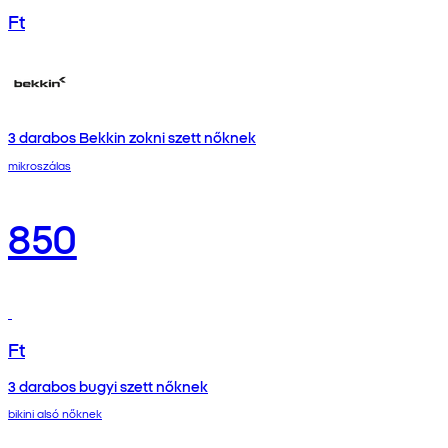
Ft
3 darabos Bekkin zokni szett nőknek
mikroszálas
850
Ft
3 darabos bugyi szett nőknek
bikini alsó nőknek