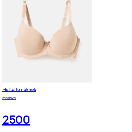
Melltartó nőknek
masnival
2500