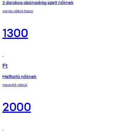
2 darabos alsónadrág szett nőknek
varrás nélküli fazon
1300
Ft
Melltartó nőknek
merevítő nélküli
2000