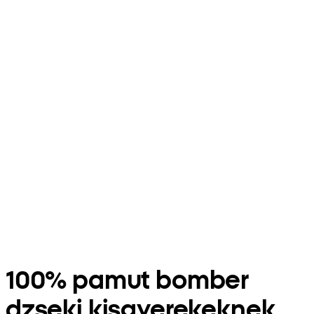
100% pamut bomber
dzseki kisgyerekeknek