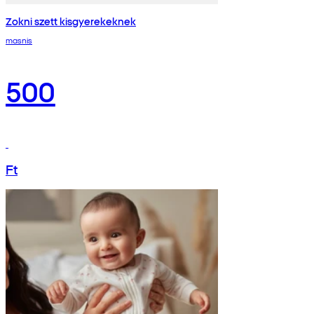
Zokni szett kisgyerekeknek
masnis
500
Ft