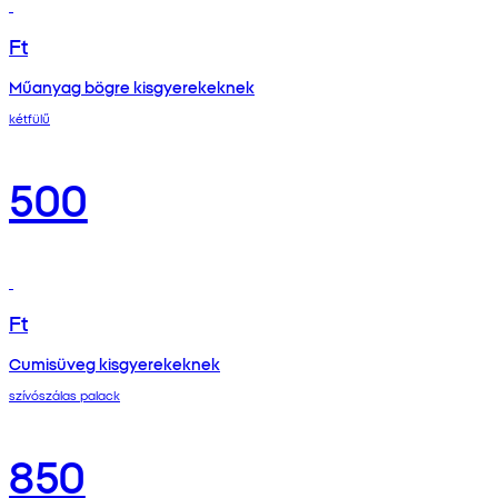
Ft
Műanyag bögre kisgyerekeknek
kétfülű
500
Ft
Cumisüveg kisgyerekeknek
szívószálas palack
850