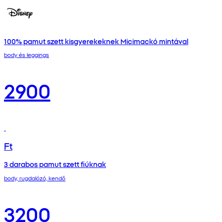
100% pamut szett kisgyerekeknek Micimackó mintával
body és leggings
2900
Ft
3 darabos pamut szett fiúknak
body, rugdalózó, kendő
3200