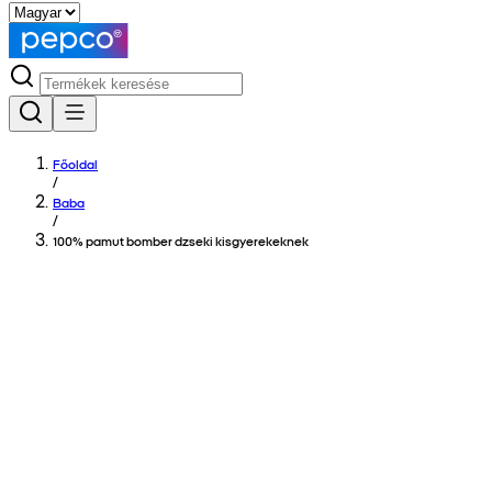
Főoldal
/
Baba
/
100% pamut bomber dzseki kisgyerekeknek