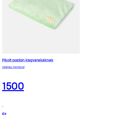
Pikolt paplan kisgyerekeknek
rátétes mintával
1500
Ft