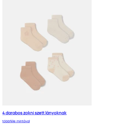
4 darabos zokni szett lányoknak
többféle mintával