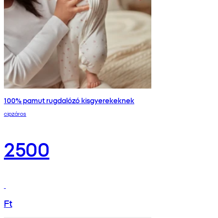
100% pamut rugdalózó kisgyerekeknek
cipzáros
2500
Ft