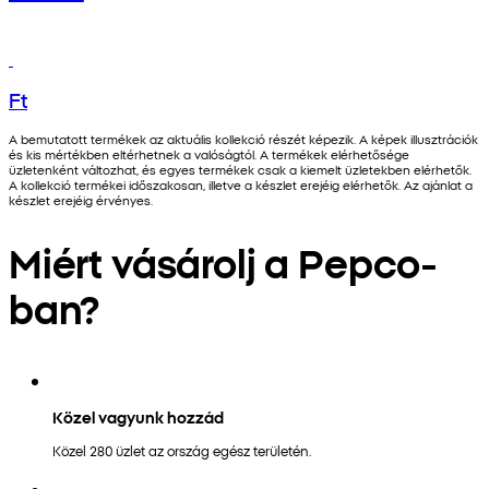
Ft
A bemutatott termékek az aktuális kollekció részét képezik. A képek illusztrációk
és kis mértékben eltérhetnek a valóságtól. A termékek elérhetősége
üzletenként változhat, és egyes termékek csak a kiemelt üzletekben elérhetők.
A kollekció termékei időszakosan, illetve a készlet erejéig elérhetők. Az ajánlat a
készlet erejéig érvényes.
Miért vásárolj a Pepco-
ban?
Közel vagyunk hozzád
Közel 280 üzlet az ország egész területén.