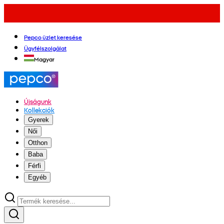
Pepco üzlet keresése
Ügyfélszolgálat
Magyar
Újságunk
Kollekciók
Gyerek
Női
Otthon
Baba
Férfi
Egyéb