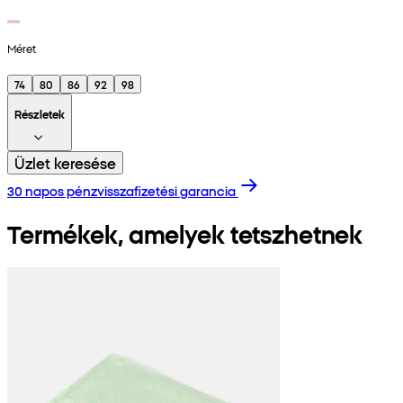
Méret
74
80
86
92
98
Részletek
Üzlet keresése
30 napos pénzvisszafizetési garancia
Termékek, amelyek tetszhetnek