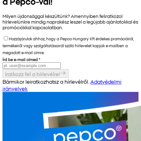
a Pepco-val!
Milyen újdonsággal készültünk? Amennyiben feliratkozol
hírlevelünkre mindig naprakész leszel a legújabb ajánlatokkal és
promóciókkal kapcsolatban.
Hozzájárulok ahhoz, hogy a Pepco Hungary Kft érdekes promócióiról,
termékeiről vagy szolgáltatásairól szóló hírlevelet kapjak e-mailben a
megadott e-mail címre.
Írd be e-mail címed
*
Iratkozz fel a hírlevélre!
Bármikor leiratkozhatsz a hírlevélről.
Adatvédelmi
irányelvek