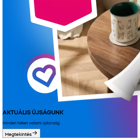
AKTUÁLIS ÚJSÁGUNK
minden héten valami újdonság
Megtekintés