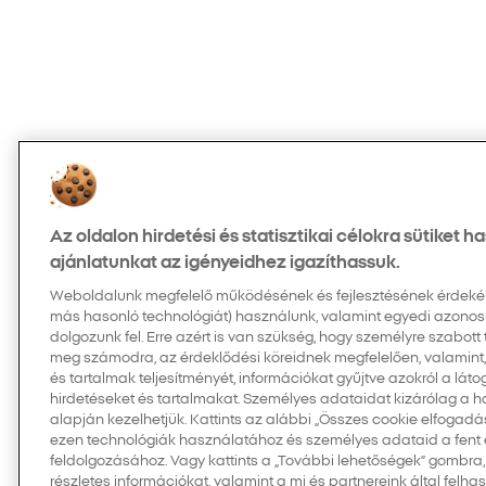
Az oldalon hirdetési és statisztikai célokra sütiket 
ajánlatunkat az igényeidhez igazíthassuk.
Weboldalunk megfelelő működésének és fejlesztésének érdekében
más hasonló technológiát) használunk, valamint egyedi azonos
dolgozunk fel. Erre azért is van szükség, hogy személyre szabott
meg számodra, az érdeklődési köreidnek megfelelően, valamint
és tartalmak teljesítményét, információkat gyűjtve azokról a látog
hirdetéseket és tartalmakat. Személyes adataidat kizárólag a 
alapján kezelhetjük. Kattints az alábbi „Összes cookie elfogad
ezen technológiák használatához és személyes adataid a fent em
feldolgozásához. Vagy kattints a „További lehetőségek” gombra,
részletes információkat, valamint a mi és partnereink által felh