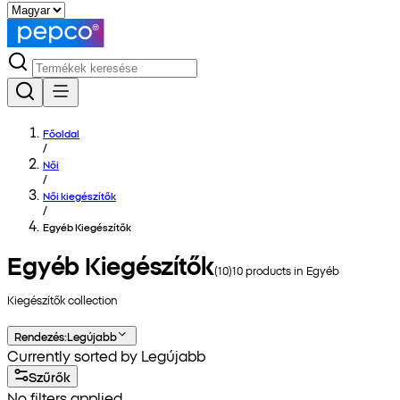
Főoldal
/
Női
/
Női kiegészítők
/
Egyéb Kiegészítők
Egyéb Kiegészítők
(
10
)
10
products in
Egyéb
Kiegészítők
collection
Rendezés
:
Legújabb
Currently sorted by Legújabb
Szűrők
No filters applied