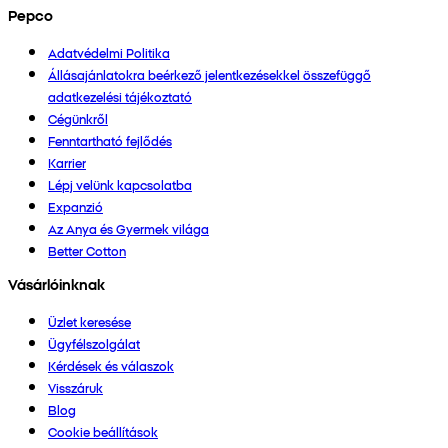
Pepco
Adatvédelmi Politika
Állásajánlatokra beérkező jelentkezésekkel összefüggő
adatkezelési tájékoztató
Cégünkről
Fenntartható fejlődés
Karrier
Lépj velünk kapcsolatba
Expanzió
Az Anya és Gyermek világa
Better Cotton
Vásárlóinknak
Üzlet keresése
Ügyfélszolgálat
Kérdések és válaszok
Visszáruk
Blog
Cookie beállítások