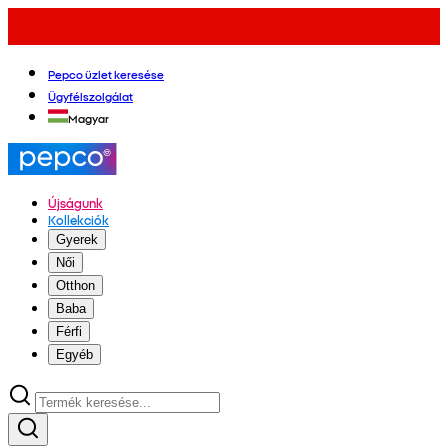
Pepco üzlet keresése
Ügyfélszolgálat
Magyar
Újságunk
Kollekciók
Gyerek
Női
Otthon
Baba
Férfi
Egyéb