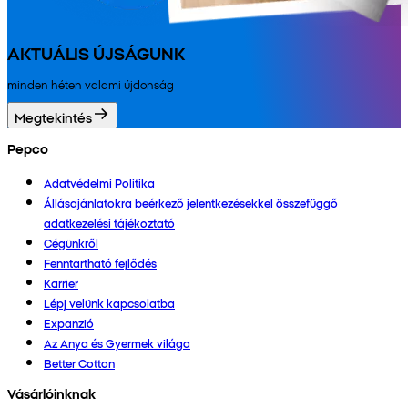
AKTUÁLIS ÚJSÁGUNK
minden héten valami újdonság
Megtekintés
Pepco
Adatvédelmi Politika
Állásajánlatokra beérkező jelentkezésekkel összefüggő
adatkezelési tájékoztató
Cégünkről
Fenntartható fejlődés
Karrier
Lépj velünk kapcsolatba
Expanzió
Az Anya és Gyermek világa
Better Cotton
Vásárlóinknak