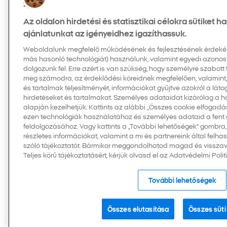
Az oldalon hirdetési és statisztikai célokra sütiket 
ajánlatunkat az igényeidhez igazíthassuk.
Weboldalunk megfelelő működésének és fejlesztésének érdekében
más hasonló technológiát) használunk, valamint egyedi azonos
dolgozunk fel. Erre azért is van szükség, hogy személyre szabott
meg számodra, az érdeklődési köreidnek megfelelően, valamint
és tartalmak teljesítményét, információkat gyűjtve azokról a látog
hirdetéseket és tartalmakat. Személyes adataidat kizárólag a 
alapján kezelhetjük. Kattints az alábbi „Összes cookie elfogad
ezen technológiák használatához és személyes adataid a fent em
feldolgozásához. Vagy kattints a „További lehetőségek” gombra,
részletes információkat, valamint a mi és partnereink által felh
szóló tájékoztatót. Bármikor meggondolhatod magad és visszav
Teljes körű tájékoztatásért, kérjük olvasd el az Adatvédelmi Polit
További lehetőségek
Összes elutasítása
Összes süti