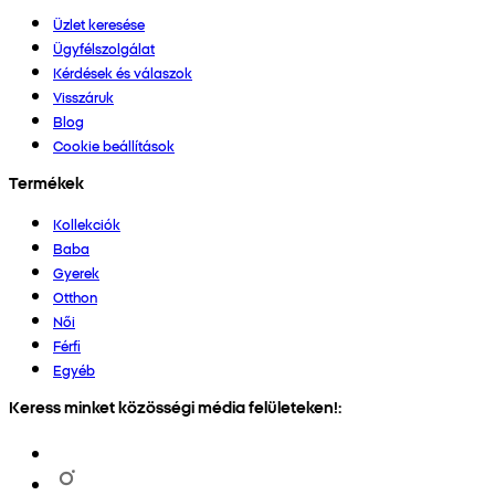
Üzlet keresése
Ügyfélszolgálat
Kérdések és válaszok
Visszáruk
Blog
Cookie beállítások
Termékek
Kollekciók
Baba
Gyerek
Otthon
Női
Férfi
Egyéb
Keress minket közösségi média felületeken!: