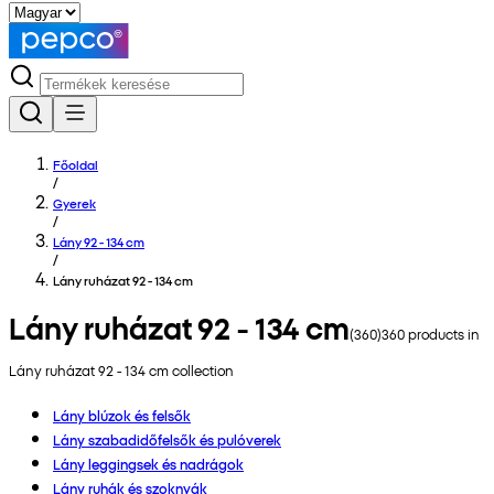
Főoldal
/
Gyerek
/
Lány 92 - 134 cm
/
Lány ruházat 92 - 134 cm
Lány ruházat 92 - 134 cm
(
360
)
360
products in
Lány ruházat 92 - 134 cm
collection
Lány blúzok és felsők
Lány szabadidőfelsők és pulóverek
Lány leggingsek és nadrágok
Lány ruhák és szoknyák