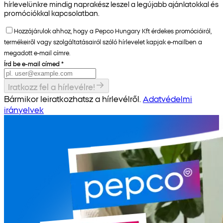
hírlevelünkre mindig naprakész leszel a legújabb ajánlatokkal és
promóciókkal kapcsolatban.
Hozzájárulok ahhoz, hogy a Pepco Hungary Kft érdekes promócióiról,
termékeiről vagy szolgáltatásairól szóló hírlevelet kapjak e-mailben a
megadott e-mail címre.
Írd be e-mail címed
*
Iratkozz fel a hírlevélre!
Bármikor leiratkozhatsz a hírlevélről.
Adatvédelmi
irányelvek