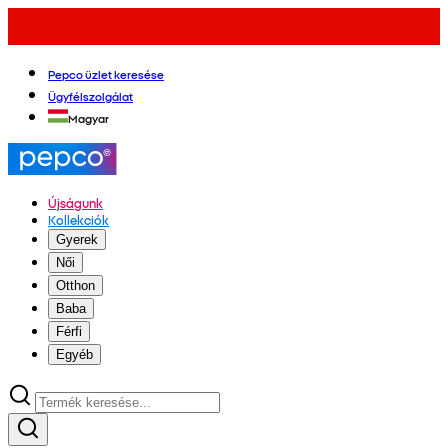
Pepco üzlet keresése
Ügyfélszolgálat
Magyar
Újságunk
Kollekciók
Gyerek
Női
Otthon
Baba
Férfi
Egyéb