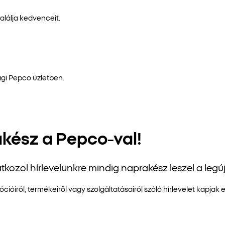
lálja kedvenceit.
gi Pepco üzletben.
akész a Pepco-val!
tkozol hírlevelünkre mindig naprakész leszel a leg
óiról, termékeiről vagy szolgáltatásairól szóló hírlevelet kapjak 