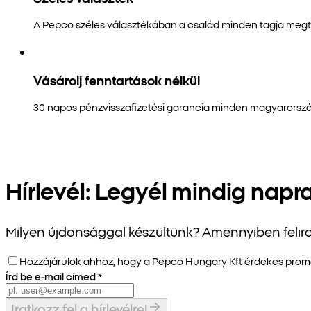
A Pepco széles választékában a család minden tagja megta
Vásárolj fenntartások nélkül
30 napos pénzvisszafizetési garancia minden magyarorszá
Hírlevél: Legyél mindig napr
Milyen újdonsággal készültünk? Amennyiben felira
Hozzájárulok ahhoz, hogy a Pepco Hungary Kft érdekes promóci
Írd be e-mail címed
*
Iratkozz fel a hírlevélre!