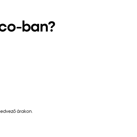
pco-ban?
kedvező árakon.