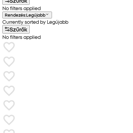
Szűrők
No filters applied
Rendezés
:
Legújabb
Currently sorted by Legújabb
Szűrők
No filters applied