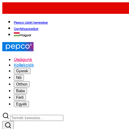
Pepco üzlet keresése
Ügyfélszolgálat
Magyar
Újságunk
Kollekciók
Gyerek
Női
Otthon
Baba
Férfi
Egyéb