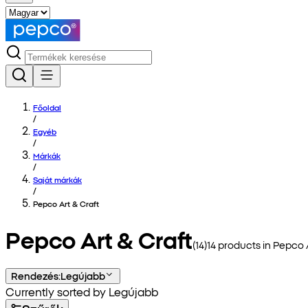
Főoldal
/
Egyéb
/
Márkák
/
Saját márkák
/
Pepco Art & Craft
Pepco Art & Craft
(
14
)
14
products in
Pepco A
Rendezés
:
Legújabb
Currently sorted by Legújabb