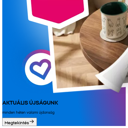
AKTUÁLIS ÚJSÁGUNK
minden héten valami újdonság
Megtekintés