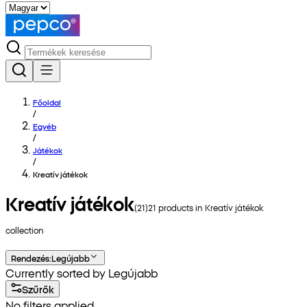
Főoldal
/
Egyéb
/
Játékok
/
Kreatív játékok
Kreatív játékok
(
21
)
21
products in
Kreatív játékok
collection
Rendezés
:
Legújabb
Currently sorted by Legújabb
Szűrők
No filters applied