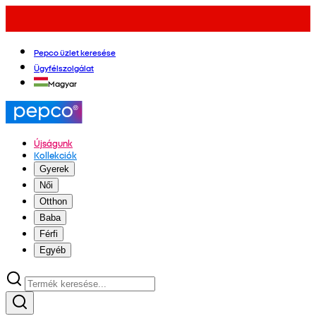
Pepco üzlet keresése
Ügyfélszolgálat
Magyar
Újságunk
Kollekciók
Gyerek
Női
Otthon
Baba
Férfi
Egyéb