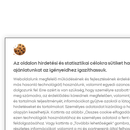
Az oldalon hirdetési és statisztikai célokra sütiket 
ajánlatunkat az igényeidhez igazíthassuk.
Weboldalunk megfelelő működésének és fejlesztésének érdekében
más hasonló technológiát) használunk, valamint egyedi azonos
dolgozunk fel. Erre azért is van szükség, hogy személyre szabott
meg számodra, az érdeklődési köreidnek megfelelően, valamint
és tartalmak teljesítményét, információkat gyűjtve azokról a látog
hirdetéseket és tartalmakat. Személyes adataidat kizárólag a 
alapján kezelhetjük. Kattints az alábbi „Összes cookie elfogad
ezen technológiák használatához és személyes adataid a fent em
feldolgozásához. Vagy kattints a „További lehetőségek” gombra,
részletes információkat, valamint a mi és partnereink által felh