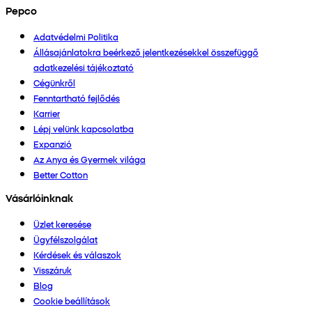
Pepco
Adatvédelmi Politika
Állásajánlatokra beérkező jelentkezésekkel összefüggő
adatkezelési tájékoztató
Cégünkről
Fenntartható fejlődés
Karrier
Lépj velünk kapcsolatba
Expanzió
Az Anya és Gyermek világa
Better Cotton
Vásárlóinknak
Üzlet keresése
Ügyfélszolgálat
Kérdések és válaszok
Visszáruk
Blog
Cookie beállítások