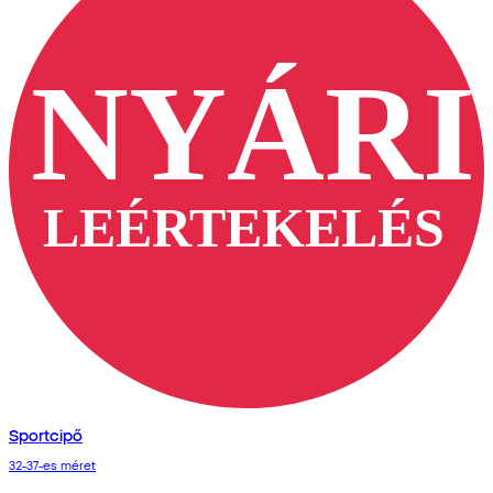
Sportcipő
32-37-es méret