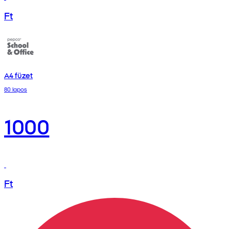
Ft
A4 füzet
80 lapos
1000
Ft