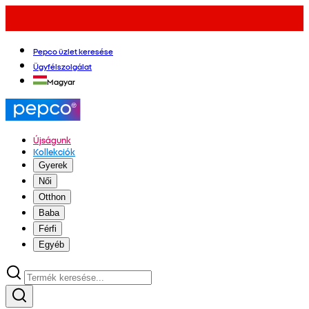
Pepco üzlet keresése
Ügyfélszolgálat
Magyar
Újságunk
Kollekciók
Gyerek
Női
Otthon
Baba
Férfi
Egyéb