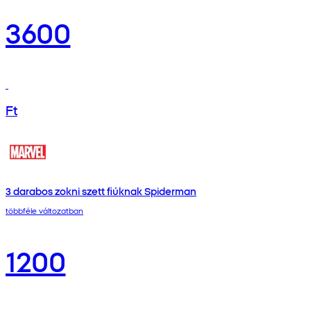
3600
Ft
3 darabos zokni szett fiúknak Spiderman
többféle változatban
1200