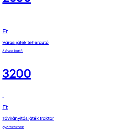
Ft
Városi játék teherautó
3 éves kortól
3200
Ft
Távirányítós játék traktor
gyerekeknek