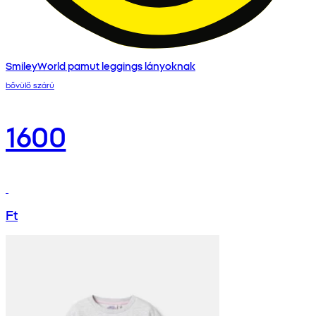
SmileyWorld pamut leggings lányoknak
bővülő szárú
1600
Ft