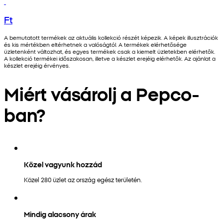
Ft
A bemutatott termékek az aktuális kollekció részét képezik. A képek illusztrációk
és kis mértékben eltérhetnek a valóságtól. A termékek elérhetősége
üzletenként változhat, és egyes termékek csak a kiemelt üzletekben elérhetők.
A kollekció termékei időszakosan, illetve a készlet erejéig elérhetők. Az ajánlat a
készlet erejéig érvényes.
Miért vásárolj a Pepco-
ban?
Közel vagyunk hozzád
Közel 280 üzlet az ország egész területén.
Mindig alacsony árak