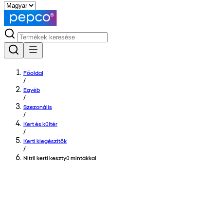
Főoldal
/
Egyéb
/
Szezonális
/
Kert és kültér
/
Kerti kiegészítők
/
Nitril kerti kesztyű mintákkal