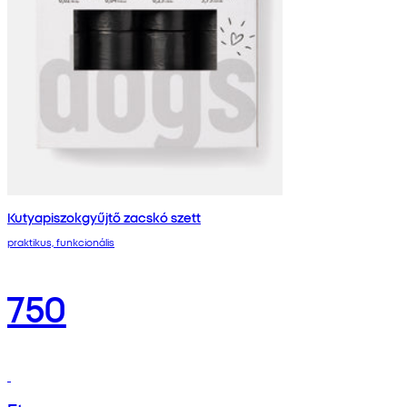
Kutyapiszokgyűjtő zacskó szett
praktikus, funkcionális
750