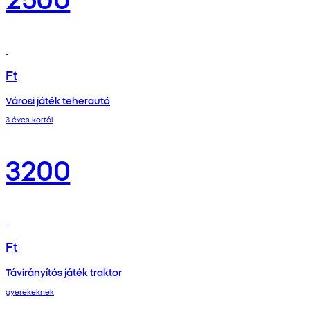
Ft
Városi játék teherautó
3 éves kortól
3200
Ft
Távirányítós játék traktor
gyerekeknek