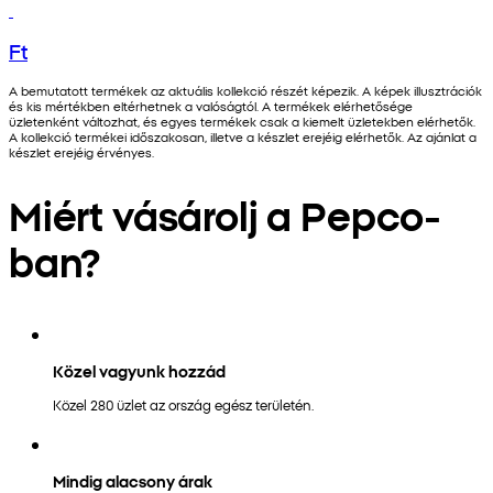
Ft
A bemutatott termékek az aktuális kollekció részét képezik. A képek illusztrációk
és kis mértékben eltérhetnek a valóságtól. A termékek elérhetősége
üzletenként változhat, és egyes termékek csak a kiemelt üzletekben elérhetők.
A kollekció termékei időszakosan, illetve a készlet erejéig elérhetők. Az ajánlat a
készlet erejéig érvényes.
Miért vásárolj a Pepco-
ban?
Közel vagyunk hozzád
Közel 280 üzlet az ország egész területén.
Mindig alacsony árak