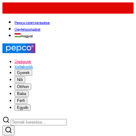
Pepco üzlet keresése
Ügyfélszolgálat
Magyar
Újságunk
Kollekciók
Gyerek
Női
Otthon
Baba
Férfi
Egyéb