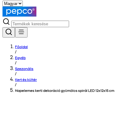
Főoldal
/
Egyéb
/
Szezonális
/
Kert és kültér
/
Napelemes kerti dekoráció gyümölcs spirál LED 12x12x15 cm