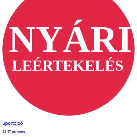
Sportcipő
32-37-es méret