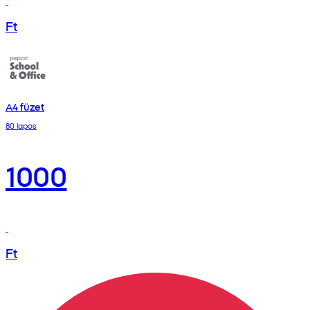
Ft
A4 füzet
80 lapos
1000
Ft