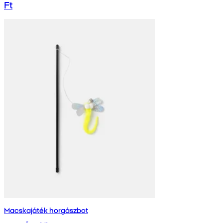
Ft
Macskajáték horgászbot