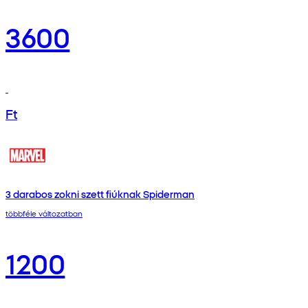
3600
Ft
3 darabos zokni szett fiúknak Spiderman
többféle változatban
1200