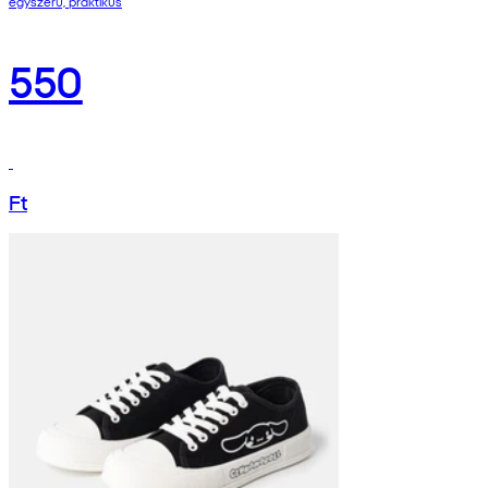
egyszerű, praktikus
550
Ft