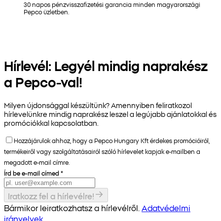
30 napos pénzvisszafizetési garancia minden magyarországi
Pepco üzletben.
Hírlevél: Legyél mindig naprakész
a Pepco-val!
Milyen újdonsággal készültünk? Amennyiben feliratkozol
hírlevelünkre mindig naprakész leszel a legújabb ajánlatokkal és
promóciókkal kapcsolatban.
Hozzájárulok ahhoz, hogy a Pepco Hungary Kft érdekes promócióiról,
termékeiről vagy szolgáltatásairól szóló hírlevelet kapjak e-mailben a
megadott e-mail címre.
Írd be e-mail címed
*
Iratkozz fel a hírlevélre!
Bármikor leiratkozhatsz a hírlevélről.
Adatvédelmi
irányelvek