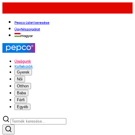
Pepco üzlet keresése
Ügyfélszolgálat
Magyar
Újságunk
Kollekciók
Gyerek
Női
Otthon
Baba
Férfi
Egyéb