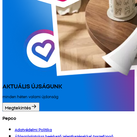
AKTUÁLIS ÚJSÁGUNK
minden héten valami újdonság
Megtekintés
Pepco
Adatvédelmi Politika
Állásajánlatokra beérkező jelentkezésekkel összefüggő