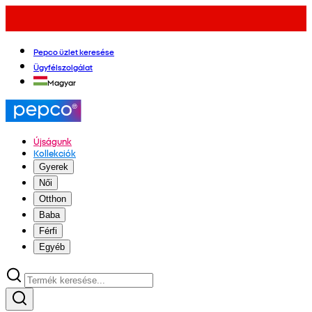
Pepco üzlet keresése
Ügyfélszolgálat
Magyar
Újságunk
Kollekciók
Gyerek
Női
Otthon
Baba
Férfi
Egyéb