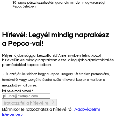
30 napos pénzvisszafizetési garancia minden magyarországi
Pepco üzletben.
Hírlevél: Legyél mindig naprakész
a Pepco-val!
Milyen újdonsággal készültünk? Amennyiben feliratkozol
hírlevelünkre mindig naprakész leszel a legújabb ajánlatokkal és
promóciókkal kapcsolatban.
Hozzájárulok ahhoz, hogy a Pepco Hungary Kft érdekes promócióiról,
termékeiről vagy szolgáltatásairól szóló hírlevelet kapjak e-mailben a
megadott e-mail címre.
Írd be e-mail címed
*
Iratkozz fel a hírlevélre!
Bármikor leiratkozhatsz a hírlevélről.
Adatvédelmi
irányelvek