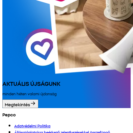
AKTUÁLIS ÚJSÁGUNK
minden héten valami újdonság
Megtekintés
Pepco
Adatvédelmi Politika
Állásajánlatokra beérkező jelentkezésekkel összefüggő